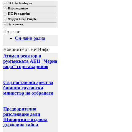
TIT Technologies
Вършец.инфо
ПС Родолюбие
Форум Deep Purple
За жената
Полезно
Он-лайн радиа
Новините от НетИнфо
Атомен реактор в
румънската АЕЦ "Черна
вода" спря аварийно
Съд постанови арест за
бившия грузински
министър на отбраната
Предварително
разследване дали
Шикорски е издавал
държавна тайна