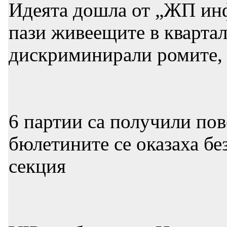
Идеята дошла от „ЖП инф
пази живеещите в квартал
дискриминирали ромите, 
6 партии са получили пове
бюлетините се оказаха без
секция