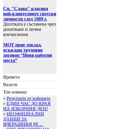
Сп. "Слава" класира
най-влиятелните светски
личности след 1989 г.
Десетката е съставена чрез
допитване и лични
впечатления
МОТ прие доклад,
осъждащ трудовия
договор “Нови работни
места”
Времето
Валути
Топ новини
»
Резултати от изборите
»
ЕДИН ЧАС ДО КРАЯ
НА ИЗБОРНИЯ ДЕН!
»
НЕОФИЦИАЛНИ
ДАННИ ЗА
ВЧЕРАШНИЯ РЕ ...