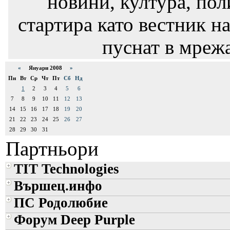
новини, култура, пол
стартира като вестник на
пуснат в мрежа
«
Януари 2008
»
Пн
Вт
Ср
Чт
Пт
Сб
Нд
1
2
3
4
5
6
7
8
9
10
11
12
13
14
15
16
17
18
19
20
21
22
23
24
25
26
27
28
29
30
31
Партньори
TIT Technologies
Вършец.инфо
ПС Родолюбие
Форум Deep Purple