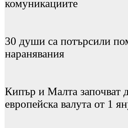
комуникациите
30 души са потърсили по
наранявания
Кипър и Малта започват д
европейска валута от 1 я