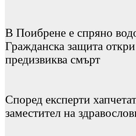
В Поибрене е спряно водо
Гражданска защита откри
предизвиква смърт
Според експерти хапчетата
заместител на здравослов