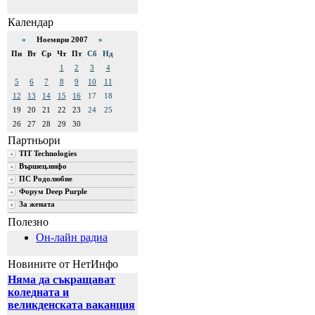
Календар
«
Ноември 2007
»
Пн
Вт
Ср
Чт
Пт
Сб
Нд
1
2
3
4
5
6
7
8
9
10
11
12
13
14
15
16
17
18
19
20
21
22
23
24
25
26
27
28
29
30
Партньори
TIT Technologies
Вършец.инфо
ПС Родолюбие
Форум Deep Purple
За жената
Полезно
Он-лайн радиа
Новините от НетИнфо
Няма да съкращават
коледната и
великденската ваканция