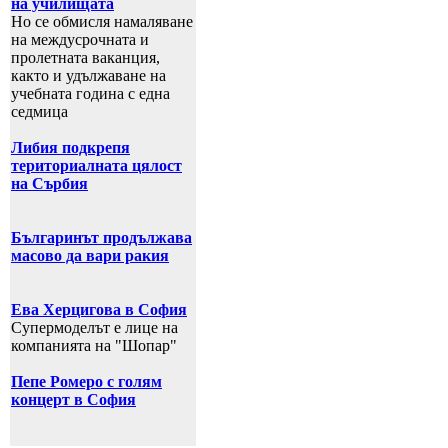
на училищата
Но се обмисля намаляване
на междусрочната и
пролетната ваканция,
както и удължаване на
учебната година с една
седмица
Либия подкрепя
териториалната цялост
на Сърбия
Българинът продължава
масово да вари ракия
Ева Херцигова в София
Супермоделът е лице на
компанията на "Шопар"
Пепе Ромеро с голям
концерт в София