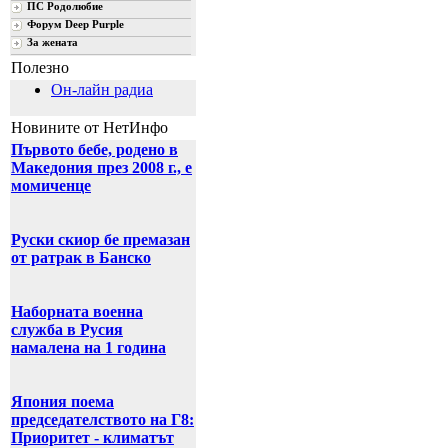
ПС Родолюбие
Форум Deep Purple
За жената
Полезно
Он-лайн радиа
Новините от НетИнфо
Първото бебе, родено в
Македония през 2008 г., е
момиченце
Руски скиор бе премазан
от ратрак в Банско
Наборната военна
служба в Русия
намалена на 1 година
Япония поема
председателството на Г8:
Приоритет - климатът