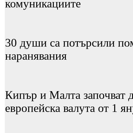
комуникациите
30 души са потърсили по
наранявания
Кипър и Малта започват д
европейска валута от 1 я