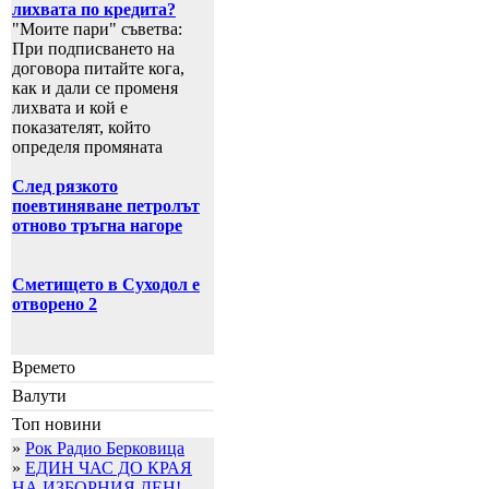
лихвата по кредита?
"Моите пари" съветва:
При подписването на
договора питайте кога,
как и дали се променя
лихвата и кой е
показателят, който
определя промяната
След рязкото
поевтиняване петролът
отново тръгна нагоре
Сметището в Суходол е
отворено 2
Времето
Валути
Топ новини
»
Рок Радио Берковица
»
ЕДИН ЧАС ДО КРАЯ
НА ИЗБОРНИЯ ДЕН!