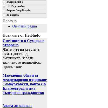
Вършец.инфо
ПС Родолюбие
Форум Deep Purple
За жената
Полезно
Он-лайн радиа
Новините от НетИнфо
Сметището в Суходол е
отворено
Жителите на квартала
нямат достъп до
сметището, заради
засиленото полицейско
присъствие
Македония обяви за
международно издирване
Тамбурковски, който е в
Благоевград и има
българско гражданство
Знаем ли каква е