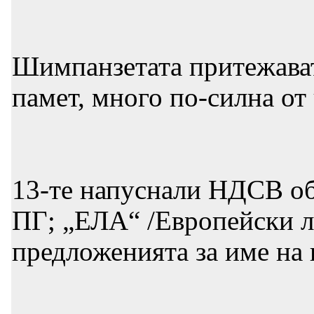
Шимпанзетата притежават
памет, много по-силна от
13-те напуснали НДСВ об
ПГ; „ЕЛА“ /Европейски ли
предложенията за име на 