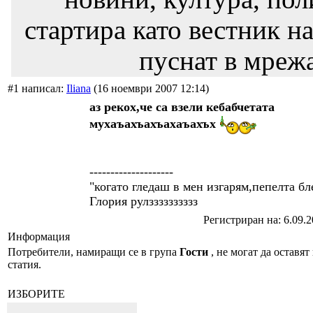
стартира като вестник на
пуснат в мрежа
#1 написал:
Iliana
(16 ноември 2007 12:14)
аз рекох,че са взели кебабчетата
мухаъахъахъахаъахъх
--------------------
"когато гледаш в мен изгарям,пепелта бл
Глория рулзззззззззз
Регистриран на: 6.09.
Информация
Потребители, намиращи се в група
Гости
, не могат да оставят
статия.
ИЗБОРИТЕ