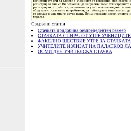
регистрирате или да влезете в "Новините от Берковица" под своето им
регистрирал, бихме Ви помолили да направите това! Регистрацията о
регистриран потребител, ще можете да участвате пълноценно в този 
общувате с останалите потребители; да публикувате ваши статии; да
се виждат и още много други неща. Не на последно място, регистрир
харесал.
Свързани статии
Стачката придобива безпрецедентен размер
СТАЧКАТА СПИРА. ОТ УТРЕ УЧЕНИЦИТЕ
ФАКЕЛНО ШЕСТВИЕ УТРЕ ЗА СТАЧКАТА
УЧИТЕЛИТЕ ИЗЛИЗАТ НА ПАЛАТКОВ ЛА
ОСМИ ДЕН УЧИТЕЛСКА СТАЧКА