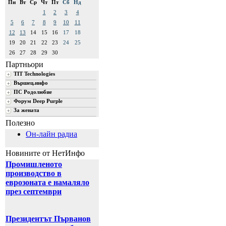
Пн
Вт
Ср
Чт
Пт
Сб
Нд
1
2
3
4
5
6
7
8
9
10
11
12
13
14
15
16
17
18
19
20
21
22
23
24
25
26
27
28
29
30
Партньори
TIT Technologies
Вършец.инфо
ПС Родолюбие
Форум Deep Purple
За жената
Полезно
Он-лайн радиа
Новините от НетИнфо
Промишленото
производство в
еврозоната е намаляло
през септември
Президентът Първанов