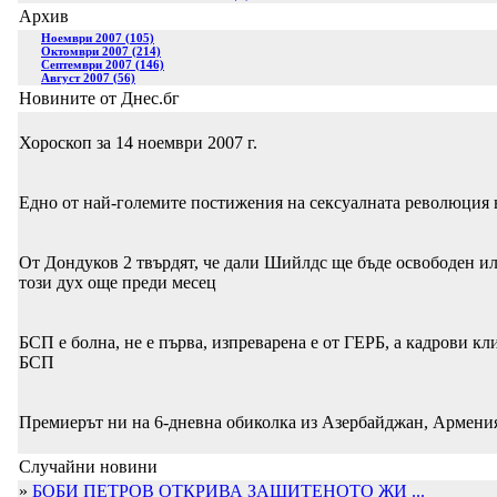
Архив
Ноември 2007 (105)
Октомври 2007 (214)
Септември 2007 (146)
Август 2007 (56)
Новините от Днес.бг
Хороскоп за 14 ноември 2007 г.
Едно от най-големите постижения на сексуалната революция 
От Дондуков 2 твърдят, че дали Шийлдс ще бъде освободен ил
този дух още преди месец
БСП е болна, нe e първа, изпреварена е от ГЕРБ, а кадрови кл
БСП
Премиерът ни на 6-дневна обиколка из Азербайджан, Армения и
Случайни новини
»
БОБИ ПЕТРОВ ОТКРИВА ЗАЩИТЕНОТО ЖИ ...