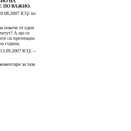
ВНО НА
Е ПО ВАЖНО.
20.08.2007 ICQ: no
ма повече от един
титут? А що се
ните си претенции
на година.
13.09.2007 ICQ: --
 коментари за тази