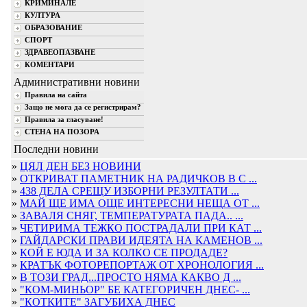
КРИМИНАЛЕ
КУЛТУРА
ОБРАЗОВАНИЕ
СПОРТ
ЗДРАВЕОПАЗВАНЕ
КОМЕНТАРИ
Административни новини
Правила на сайта
Защо не мога да се регистрирам?
Правила за гласуване!
СТЕНА НА ПОЗОРА
Последни новини
»
ЦЯЛ ДЕН БЕЗ НОВИНИ
»
ОТКРИВАТ ПАМЕТНИК НА РАДИЧКОВ В С ...
»
438 ДЕЛА СРЕЩУ ИЗБОРНИ РЕЗУЛТАТИ ...
»
МАЙ ЩЕ ИМА ОЩЕ ИНТЕРЕСНИ НЕЩА ОТ ...
»
ЗАВАЛЯ СНЯГ, ТЕМПЕРАТУРАТА ПАДА.. ...
»
ЧЕТИРИМА ТЕЖКО ПОСТРАДАЛИ ПРИ КАТ ...
»
ГАЙДАРСКИ ПРАВИ ИДЕЯТА НА КАМЕНОВ ...
»
КОЙ Е ЮДА И ЗА КОЛКО СЕ ПРОДАДЕ?
»
КРАТЪК ФОТОРЕПОРТАЖ ОТ ХРОНОЛОГИЯ ...
»
В ТОЗИ ГРАД...ПРОСТО НЯМА КАКВО Д ...
»
"КОМ-МИНЬОР" БЕ КАТЕГОРИЧЕН ДНЕС- ...
»
"КОТКИТЕ" ЗАГУБИХА ДНЕС