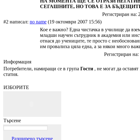
НА МОМЕНТА ЩЕ СЕ ОТРАЗИ НЕГАТИ
СЕГАШНИТЕ, НО ТОВА Е ЗА БЪДЕЩИТ
Регистриран на: 
#2 написал:
no name
(19 октомври 2007 15:56)
Кое е важно? Една чистачка в училище да взе
младши научен сътрудник в академия или инс
отнася до учениците, те просто с необоснова
им провалиха цяла една, а за някои много важ
Регистриран на: 
Информация
Потребители, намиращи се в група
Гости
, не могат да оставят
статия.
ИЗБОРИТЕ
Търсене
Разширено търсене