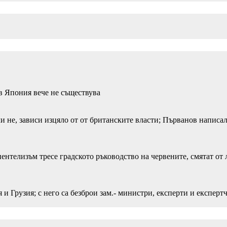
в Япония вече не съществува
и не, зависи изцяло от от британските власти; Първанов написа
иентелизъм тресе градското ръководство на червените, смятат от 
 Грузия; с него са безброи зам.- министри, експерти и експерт