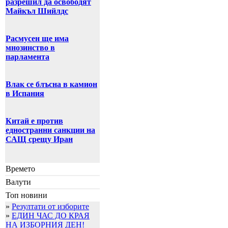
разрешил да освободят
Майкъл Шийлдс
Расмусен ще има
мнозинство в
парламента
Влак се блъсна в камион
в Испания
Китай е против
едностранни санкции на
САЩ срещу Иран
Времето
Валути
Топ новини
»
Резултати от изборите
»
ЕДИН ЧАС ДО КРАЯ
НА ИЗБОРНИЯ ДЕН!