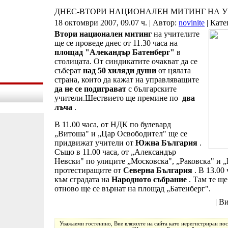
ДНЕС-ВТОРИ НАЦИОНАЛЕН МИТИНГ НА 
18 октомври 2007, 09.07 ч. | Автор:
novinite
| Кате
Втори национален митинг
на учителите
ще се проведе днес от 11.30 часа на
площад "Алекандър
Батенберг"
в
столицата. От синдикатите очакват да се
съберат
над 50 хиляди души
от цялата
страна, които да кажат на управляващите
да не се подиграват
с българските
учители.Шествието ще премине по
два
лъча
.
В 11.00 часа, от НДК по булевард
„Витоша" и „Цар Освободител" ще се
придвижат учители от
Южна България
.
Също в 11.00 часа, от „Александър
Невски" по улиците „Московска", „Раковска" и 
протестиращите от
Северна България
. В 13.00
към сградата на
Народното събрание
. Там те щ
отново ще се върнат на площад „Батенберг".
| В
Уважаеми гостенино, Вие влязохте на сайта като нерегистриран пос