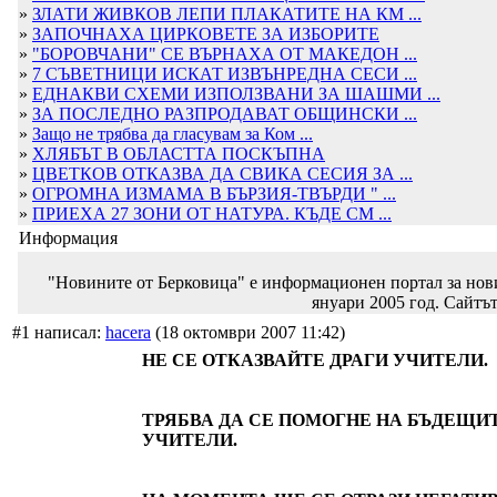
»
ЗЛАТИ ЖИВКОВ ЛЕПИ ПЛАКАТИТЕ НА КМ ...
»
ЗАПОЧНАХА ЦИРКОВЕТЕ ЗА ИЗБОРИТЕ
»
"БОРОВЧАНИ" СЕ ВЪРНАХА ОТ МАКЕДОН ...
»
7 СЪВЕТНИЦИ ИСКАТ ИЗВЪНРЕДНА СЕСИ ...
»
ЕДНАКВИ СХЕМИ ИЗПОЛЗВАНИ ЗА ШАШМИ ...
»
ЗА ПОСЛЕДНО РАЗПРОДАВАТ ОБЩИНСКИ ...
»
Защо не трябва да гласувам за Ком ...
»
ХЛЯБЪТ В ОБЛАСТТА ПОСКЪПНА
»
ЦВЕТКОВ ОТКАЗВА ДА СВИКА СЕСИЯ ЗА ...
»
ОГРОМНА ИЗМАМА В БЪРЗИЯ-ТВЪРДИ " ...
»
ПРИЕХА 27 ЗОНИ ОТ НАТУРА. КЪДЕ СМ ...
Информация
"Новините от Берковица" е информационен портал за новин
януари 2005 год. Сайтът
#1 написал:
hacera
(18 октомври 2007 11:42)
НЕ СЕ ОТКАЗВАЙТЕ ДРАГИ УЧИТЕЛИ.
ТРЯБВА ДА СЕ ПОМОГНЕ НА БЪДЕЩИ
УЧИТЕЛИ.