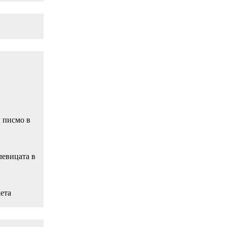
л писмо в
левицата в
чета