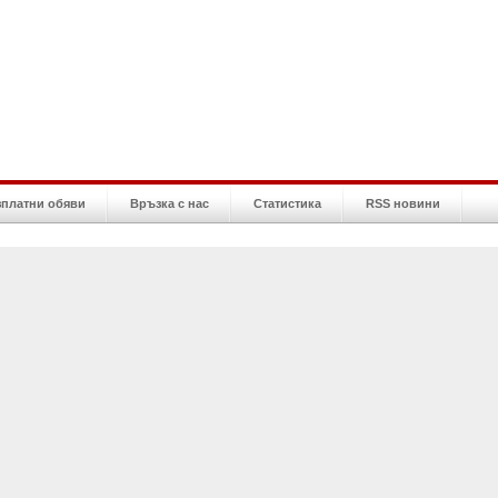
зплатни обяви
Връзка с нас
Статистика
RSS новини