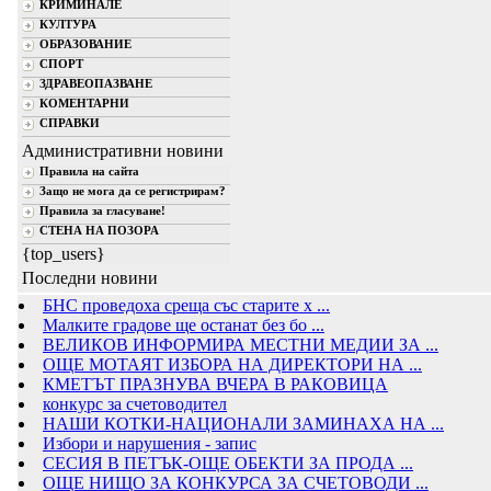
КРИМИНАЛЕ
КУЛТУРА
ОБРАЗОВАНИЕ
СПОРТ
ЗДРАВЕОПАЗВАНЕ
КОМЕНТАРНИ
СПРАВКИ
Административни новини
Правила на сайта
Защо не мога да се регистрирам?
Правила за гласуване!
СТЕНА НА ПОЗОРА
{top_users}
Последни новини
БНС проведоха среща със старите х ...
Малките градове ще останат без бо ...
ВЕЛИКОВ ИНФОРМИРА МЕСТНИ МЕДИИ ЗА ...
ОЩЕ МОТАЯТ ИЗБОРА НА ДИРЕКТОРИ НА ...
КМЕТЪТ ПРАЗНУВА ВЧЕРА В РАКОВИЦА
конкурс за счетоводител
НАШИ КОТКИ-НАЦИОНАЛИ ЗАМИНАХА НА ...
Избори и нарушения - запис
СЕСИЯ В ПЕТЪК-ОЩЕ ОБЕКТИ ЗА ПРОДА ...
ОЩЕ НИЩО ЗА КОНКУРСА ЗА СЧЕТОВОДИ ...