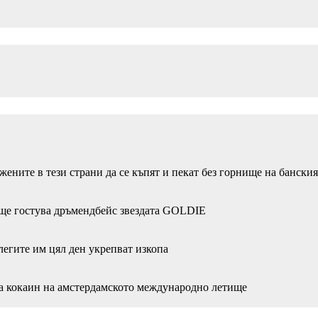
ените в тези страни да се къпят и пекат без горнище на банския
я ще гостува дръмендбейс звездата GOLDIЕ
егите им цял ден укрепват изкопа
на кокаин на амстердамското международно летище