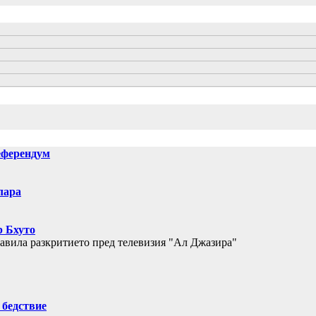
еферендум
лара
р Бхуто
авила разкритието пред телевизия "Ал Джазира"
 бедствие