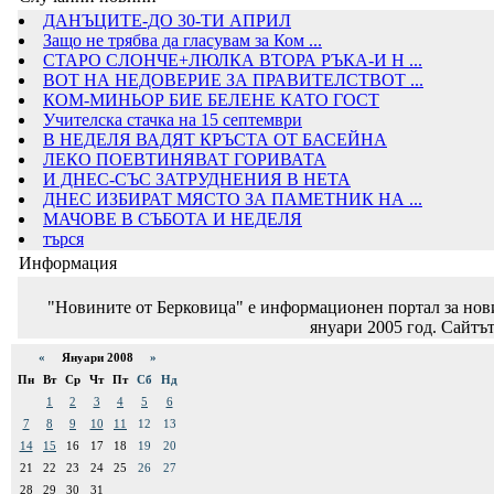
ДАНЪЦИТЕ-ДО 30-ТИ АПРИЛ
Защо не трябва да гласувам за Ком ...
СТАРО СЛОНЧЕ+ЛЮЛКА ВТОРА РЪКА-И Н ...
ВОТ НА НЕДОВЕРИЕ ЗА ПРАВИТЕЛСТВОТ ...
КОМ-МИНЬОР БИЕ БЕЛЕНЕ КАТО ГОСТ
Учителска стачка на 15 септември
В НЕДЕЛЯ ВАДЯТ КРЪСТА ОТ БАСЕЙНА
ЛЕКО ПОЕВТИНЯВАТ ГОРИВАТА
И ДНЕС-СЪС ЗАТРУДНЕНИЯ В НЕТА
ДНЕС ИЗБИРАТ МЯСТО ЗА ПАМЕТНИК НА ...
МАЧОВЕ В СЪБОТА И НЕДЕЛЯ
търся
Информация
"Новините от Берковица" е информационен портал за новин
януари 2005 год. Сайтът
«
Януари 2008
»
Пн
Вт
Ср
Чт
Пт
Сб
Нд
1
2
3
4
5
6
7
8
9
10
11
12
13
14
15
16
17
18
19
20
21
22
23
24
25
26
27
28
29
30
31