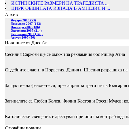
ИСТИНСКИТЕ РАЗМЕРИ НА ТРАГЕДИЯТА ...
ЦИРК-ОБЩИНАТА ИЗПАДА В АМНЕЗИЯ И ...
Архив
Януари 2008 (53)
Декември 2007 (142)
Ноември 2007 (186)
Октомври 2007 (214)
Септември 2007 (146)
Август 2007 (56)
Новините от Днес.бг
Сесилия Саркози ще се омъжи за рекламния бос Ришар Атиа
Съдебните власти в Норвегия, Дания и Швеция разрешиха на ж
За щастие на феновете си, през април за трети път в Българи
Загиналите са Любен Колев, Филип Костов и Росен Мудев; кол
Католически свещеник е арестуван при опит за контрабанда 
Случайни новини