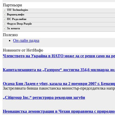
Партньори
TIT Technologies
Вършец.инфо
ПС Родолюбие
Форум Deep Purple
За жената
Полезно
Он-лайн радиа
Новините от НетИнфо
Членството на Украйна в НАТО може да се реши само на р
Капитализацията на „Газпром“ достигна 354,6 милиарда до
Осама Бин Ладен е убит, казала на 2 ноември 2007 г. Бенази
Застреляната бивша пакистанска министър-председателка напр
„Citigroup Inc.“ регистрира рекордни загуби
Неонацистка демонстрация в Чехия приравнена с природно