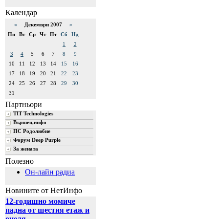
Календар
«
Декември 2007
»
Пн
Вт
Ср
Чт
Пт
Сб
Нд
1
2
3
4
5
6
7
8
9
10
11
12
13
14
15
16
17
18
19
20
21
22
23
24
25
26
27
28
29
30
31
Партньори
TIT Technologies
Вършец.инфо
ПС Родолюбие
Форум Deep Purple
За жената
Полезно
Он-лайн радиа
Новините от НетИнфо
12-годишно момиче
падна от шестия етаж и
оцеля