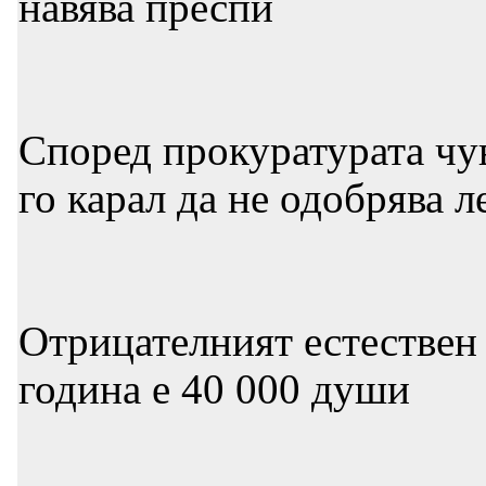
навява преспи
Според прокуратурата чув
го карал да не одобрява 
Отрицателният естествен 
година е 40 000 души