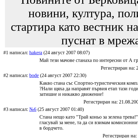
новини, култура, пол
стартира като вестник на
пуснат в мрежа
#1 написал:
hakera
(24 август 2007 08:07)
Май тези мачове станаха по интересни от А гр
Регистриран на: 
#2 написал:
bode
(24 август 2007 22:30)
Какво стана със Спортно-туристическия комп
?Нали щяха да направят първия етап тази год
затишие и никакво движение!
Регистриран на: 21.08.20
#3 написал:
№6
(25 август 2007 01:40)
Стана нещо като "Трай коньо за зелена трева!"
гласувай за мене, та да си взимам комисионн
в бордчето.
Регистриран на: 