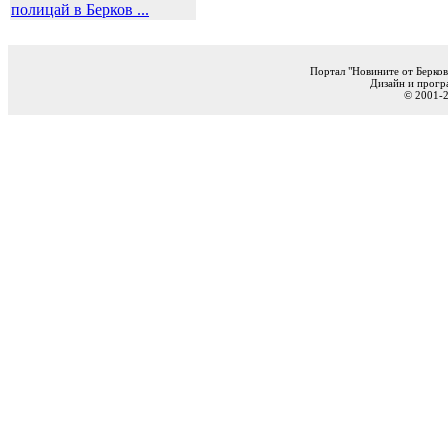
полицай в Берков ...
Портал "Новините от Берков
Дизайн и прогр
© 2001-