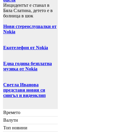
Инцидентът е станал в
Бяла Слатина, детето е в
болница в шок
Нови стереослушалки от
Nokia
Екотелефон от Nokia
Една година безплатна
музика от Nokia
Светла Иванова
представи новия си
сингъл и видеоклип
Времето
Валути
Топ новини