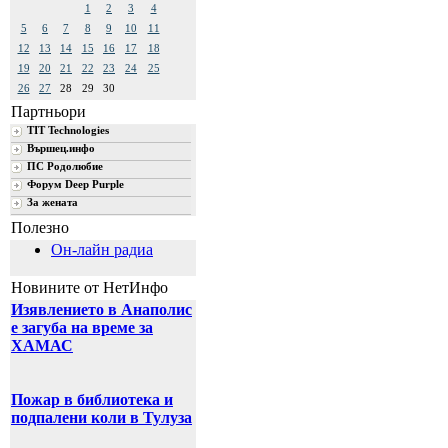
1
2
3
4
5
6
7
8
9
10
11
12
13
14
15
16
17
18
19
20
21
22
23
24
25
26
27
28
29
30
Партньори
TIT Technologies
Вършец.инфо
ПС Родолюбие
Форум Deep Purple
За жената
Полезно
Он-лайн радиа
Новините от НетИнфо
Изявлението в Анаполис
е загуба на време за
ХАМАС
Пожар в библиотека и
подпалени коли в Тулуза