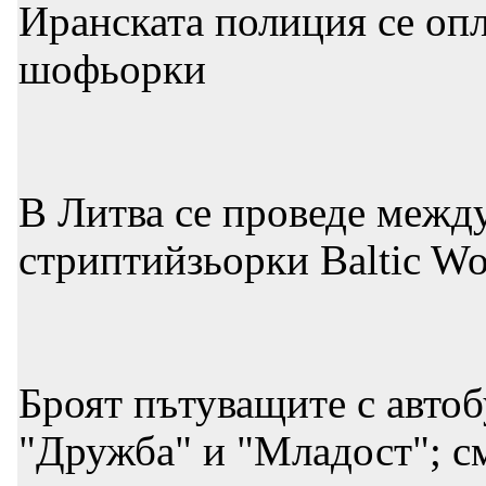
Иранската полиция се опл
шофьорки
В Литва се проведе межд
стриптийзьорки Baltic W
Броят пътуващите с автоб
"Дружба" и "Младост"; см