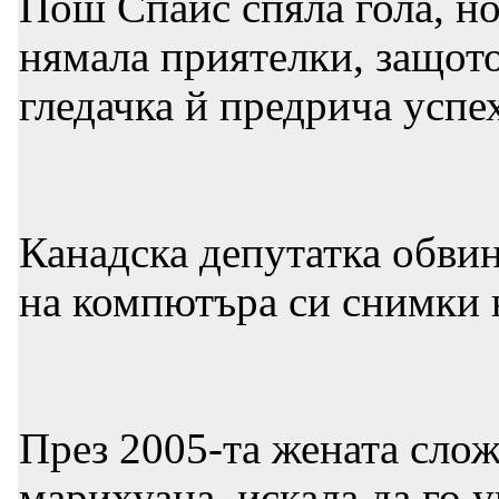
Пош Спайс спяла гола, но
нямала приятелки, защото 
гледачка й предрича успе
Канадска депутатка обвини
на компютъра си снимки 
През 2005-та жената слож
марихуана, искала да го 