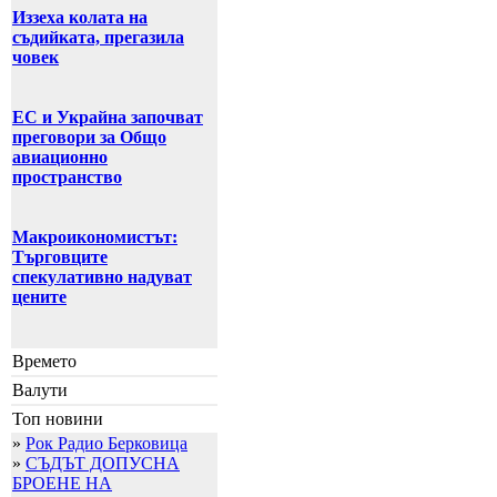
Иззеха колата на
съдийката, прегазила
човек
ЕС и Украйна започват
преговори за Общо
авиационно
пространство
Макроикономистът:
Търговците
спекулативно надуват
цените
Времето
Валути
Топ новини
»
Рок Радио Берковица
»
СЪДЪТ ДОПУСНА
БРОЕНЕ НА