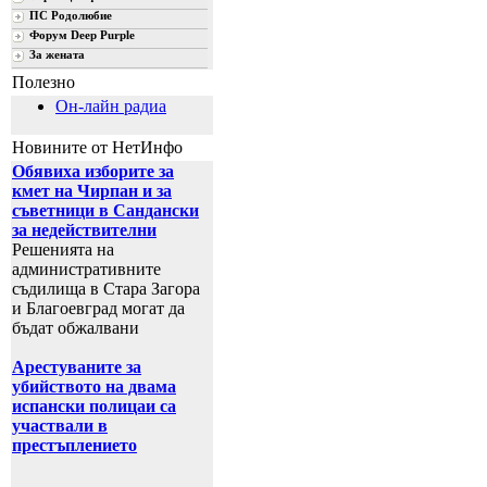
ПС Родолюбие
Форум Deep Purple
За жената
Полезно
Он-лайн радиа
Новините от НетИнфо
Обявиха изборите за
кмет на Чирпан и за
съветници в Сандански
за недействителни
Решенията на
административните
съдилища в Стара Загора
и Благоевград могат да
бъдат обжалвани
Арестуваните за
убийството на двама
испански полицаи са
участвали в
престъплението