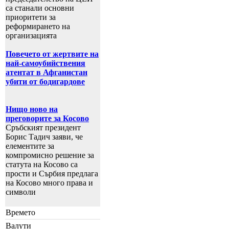
са станали основни
приоритети за
реформирането на
организацията
Повечето от жертвите на
най-самоубийствения
атентат в Афганистан
убити от бодигардове
Нищо ново на
преговорите за Косово
Сръбският президент
Борис Тадич заяви, че
елементите за
компромисно решение за
статута на Косово са
прости и Сърбия предлага
на Косово много права и
символи
Времето
Валути