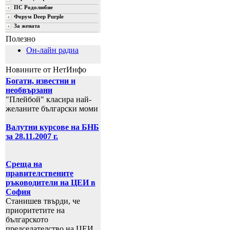
ПС Родолюбие
Форум Deep Purple
За жената
Полезно
Он-лайн радиа
Новините от НетИнфо
Богати, известни и
необвързани
"Плейбой" класира най-
желаните български моми
Валутни курсове на БНБ
за 28.11.2007 г.
Среща на
правителствените
ръководители на ЦЕИ в
София
Станишев твърди, че
приоритетите на
българското
председателство на ЦЕИ