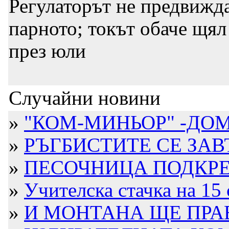
Регулаторът не предвижд
парното; токът обаче щял
през юли
Случайни новини
»
"КОМ-МИНЬОР" -ДОМ
»
РЪГБИСТИТЕ СЕ ЗА
»
ПЕСОЧНИЦА ПОДКРЕ
»
Учителска стачка на 15
»
И МОНТАНА ЩЕ ПРАВ