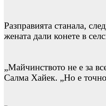
Разправията станала, сле
жената дали конете в сел
„Майчинството не е за вс
Салма Хайек. „Но е точно 