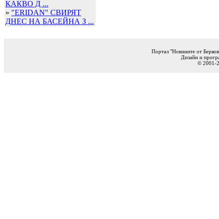
КАКВО Д ...
»
"ERIDAN" СВИРЯТ
ДНЕС НА БАСЕЙНА З ...
Портал "Новините от Берков
Дизайн и прогр
© 2001-