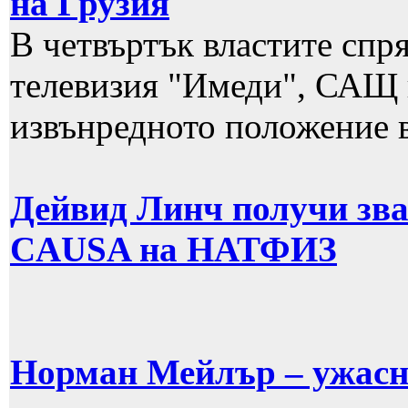
на Грузия
В четвъртък властите спр
телевизия "Имеди", САЩ н
извънредното положение в
Дейвид Линч получи з
CAUSA на НАТФИЗ
Норман Мейлър – ужасно