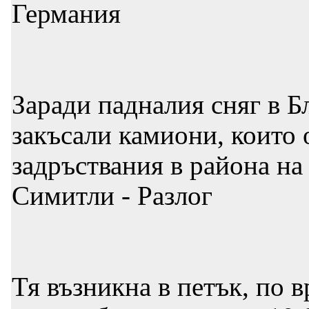
Германия
Заради падналия сняг в Б
закъсали камиони, които 
задръствания в района на
Симитли - Разлог
Тя възникна в петък, по 