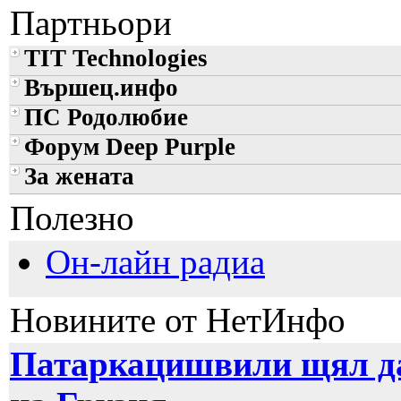
Партньори
TIT Technologies
Вършец.инфо
ПС Родолюбие
Форум Deep Purple
За жената
Полезно
Он-лайн радиа
Новините от НетИнфо
Патаркацишвили щял да 