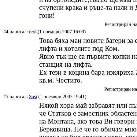
счупени крака и ръце-та нали и
гони!
Регистриран на:
#4 написал:
rexi
(1 ноември 2007 16:09)
Това бяха маи новите багери за 
лифта и хотелите под Ком.
Явно тък ще са първите копки н
станция на лифта.
Ех тези в коцина бара изкяриха
кв.м. Честито.
Регистриран на:
#5 написал:
Sasi
(1 ноември 2007 19:41)
Някой хора май забравят или пък
че Статков е заместник областе
на Монтана, ако това Ви говори
Берковица. Не че го обичам мно