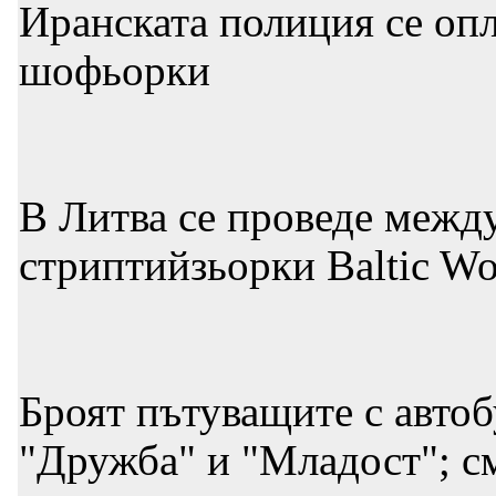
Иранската полиция се опл
шофьорки
В Литва се проведе межд
стриптийзьорки Baltic W
Броят пътуващите с автоб
"Дружба" и "Младост"; см