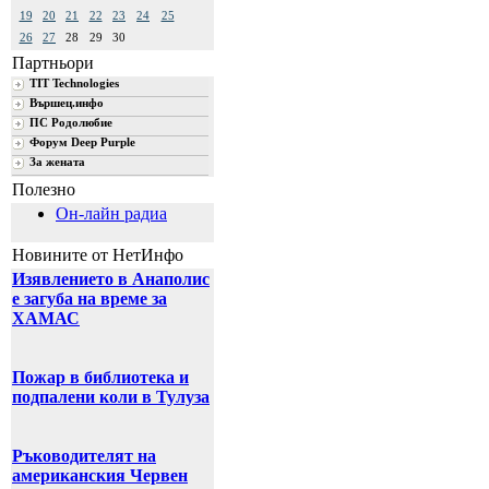
19
20
21
22
23
24
25
26
27
28
29
30
Партньори
TIT Technologies
Вършец.инфо
ПС Родолюбие
Форум Deep Purple
За жената
Полезно
Он-лайн радиа
Новините от НетИнфо
Изявлението в Анаполис
е загуба на време за
ХАМАС
Пожар в библиотека и
подпалени коли в Тулуза
Ръководителят на
американския Червен