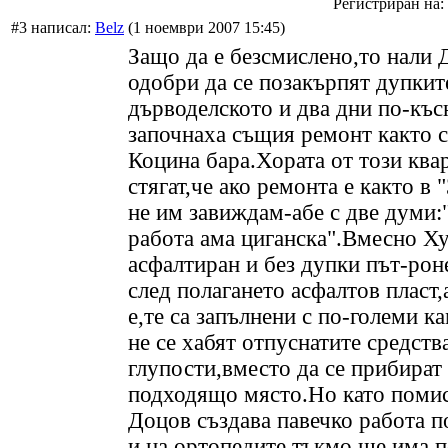
Регистриран на: 
#3 написал:
Belz
(1 ноември 2007 15:45)
Защо да е безсмислено,то нали 
одобри да се позакърпят дупкит
дърводелското и два дни по-къс
започнаха същия ремонт както с
Коцина бара.Хората от този квар
стягат,че ако ремонта е както в 
не им завиждам-абе с две думи:
работа ама циганска".Вмесно Х
асфалтиран и без дупки път-рон
след полагането асфалтов пласт,
е,те са запълнени с по-големи к
не се хабят отпуснатите средства
глупости,вместо да се прибират
подходящо място.Но като поми
Доцов създава павечко работа п
и на ортопедите,тъкмо ще има 