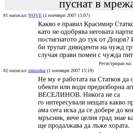
пуснат в мрежа
#1 написал:
NOVE
(1 ноември 2007 15:07)
Какво е правил Красимир Статко
като не одобрява неговата парти
постигнатото до тук от Доцов?
би трупат дивиденти на чужд гр
случая прави помен с чужда пит
Регистриран на: 
#2 написал:
minzuhar
(1 ноември 2007 15:19)
Не му е работата на Статков да 
обекти или води предизборна а
ВЕСЕЛИНОВ. Никога не са
го интересували нещата какво п
ама сега иска да се добере до ко
мръсник, вече целия град знае к
ще продалжава да лъже хората.