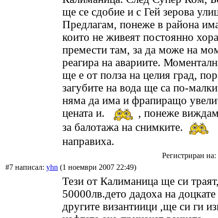
ще се сдобие и с
Гей
зерова улиц
Предлагам, понеже в района им
които не живеят постоянно хора
премести там, за да може на мо
реагира на авариите. Моменталн
ще е от полза на целия град, пор
загубите на вода ще са по-малки
няма да има и фрапиращо увели
цената и.
, понеже виждам
за балотажа на снимките.
направиха.
Регистриран на: 
#7 написал:
yhn
(1 ноември 2007 22:49)
Тези от Калиманица ще си траят
50000лв.дето дадоха на доцкате 
другите византиици ,ще си ги из