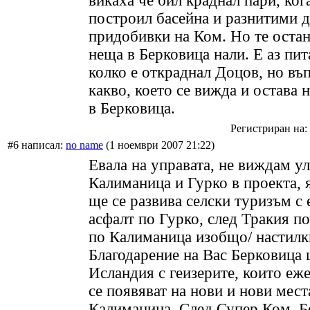
викаха че бил краднал пари, ког
построил басейна и разнитими 
придобивки на Ком. Но те остан
неща в Берковица нали. Е аз пи
колко е откраднал Доцов, но въ
какво, което се вижда и остава 
в Берковица.
Регистриран на: 
#6 написал:
no name
(1 ноември 2007 21:22)
Евала на управата, не виждам у
Калиманица и Гурко в проекта, 
ще се развива селски туризъм с 
асфалт по Гурко, след Тракия п
по Калиманица изобщо/ настил
Благодарение на Вас Берковица 
Исландия с геизерите, които еж
се появяват на нови и нови мест
Калиманица. След Супер Ком, Б