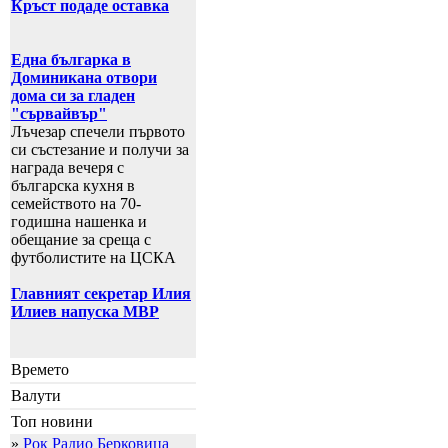
Кръст подаде оставка
Една българка в
Доминикана отвори
дома си за гладен
"сървайвър"
Лъчезар спечели първото
си състезание и получи за
награда вечеря с
българска кухня в
семейството на 70-
годишна нашенка и
обещание за среща с
футболистите на ЦСКА
Главният секретар Илия
Илиев напуска МВР
Времето
Валути
Топ новини
»
Рок Радио Берковица