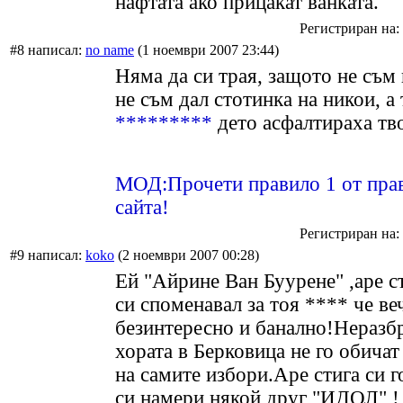
нафтата ако прицакат ванката.
Регистриран на: 
#8 написал:
no name
(1 ноември 2007 23:44)
Няма да си трая, защото не съм
не съм дал стотинка на никои, а
*********
дето асфалтираха тво
МОД:Прочети правило 1 от прав
сайта!
Регистриран на: 
#9 написал:
koko
(2 ноември 2007 00:28)
Ей "Айрине Ван Буурене" ,аре с
си споменавал за тоя **** че ве
безинтересно и банално!Неразбр
хората в Берковица не го обичат 
на самите избори.Аре стига си г
си намери някой друг "ИДОЛ" 