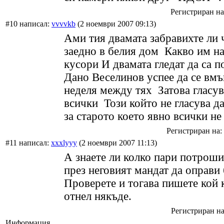
Регистриран на:
#10 написал:
vvvvkb
(2 ноември 2007 09:13)
Ами тия двамата забравихте ли 
заедно в белия дом Какво им н
кусори И двамата гледат да са п
Дано Веселинов успее да се вмъ
неделя между тях Затова гласув
всички Този който не гласува да
за старото което явно всички не
Регистриран на: 
#11 написал:
xxxlyyy
(2 ноември 2007 11:13)
А знаете ли колко пари потрош
през неговият мандат да оправи
Проверете и тогава пишете кой 
отнел някъде.
Регистриран на:
Информация