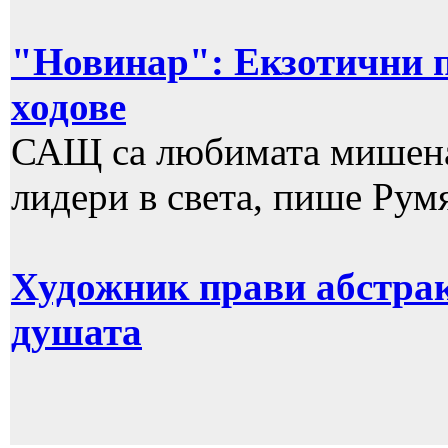
"Новинар": Eкзотични п
ходове
САЩ са любимата мишена 
лидери в света, пише Рум
Художник прави абстрак
душата