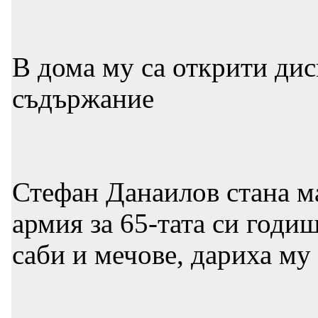
В дома му са открити дис
съдържание
Стефан Данаилов стана ма
армия за 65-тата си годи
саби и мечове, дариха му