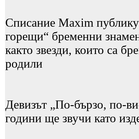
Списание Maxim публикув
горещи“ бременни знамен
както звезди, които са бр
родили
Девизът „По-бързо, по-ви
години ще звучи като изд