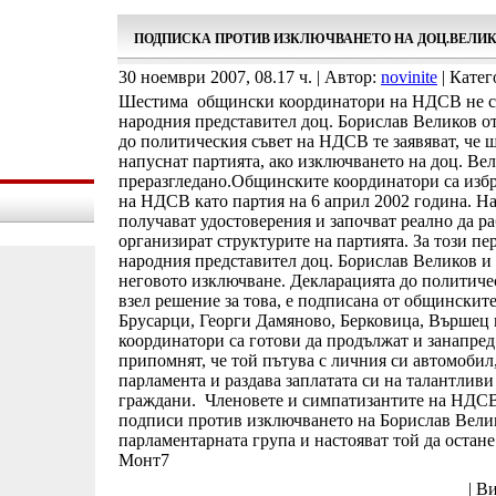
ПОДПИСКА ПРОТИВ ИЗКЛЮЧВАНЕТО НА ДОЦ.ВЕЛИ
30 ноември 2007, 08.17 ч. | Автор:
novinite
| Катег
Шестима общински координатори на НДСВ не са
народния представител доц. Борислав Великов о
до политическия съвет на НДСВ те заявяват, че 
напуснат партията, ако изключването на доц. Вел
преразгледано.Общинските координатори са избр
на НДСВ като партия на 6 април 2002 година. На
получават удостоверения и започват реално да ра
организират структурите на партията. За този пе
народния представител доц. Борислав Великов и з
неговото изключване. Декларацията до политиче
взел решение за това, е подписана от общинскит
Брусарци, Георги Дамяново, Берковица, Върше
координатори са готови да продължат и занапред 
припомнят, че той пътува с личния си автомобил
парламента и раздава заплатата си на талантливи
граждани. Членовете и симпатизантите на НДСВ
подписи против изключването на Борислав Велик
парламентарната група и настояват той да остан
Монт7
| В