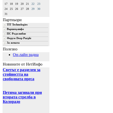
17
18
19
20
21
22
23
24
25
26
27
28
29
30
31
Партньори
TIT Technologies
Вършец.инфо
ПС Родолюбие
Форум Deep Purple
За жената
Полезно
Он-лайн радиа
Новините от НетИнфо
Светът е разделен за
стойността на
свободната преса
Петима загинали при
втората стрелба в
Колорадо