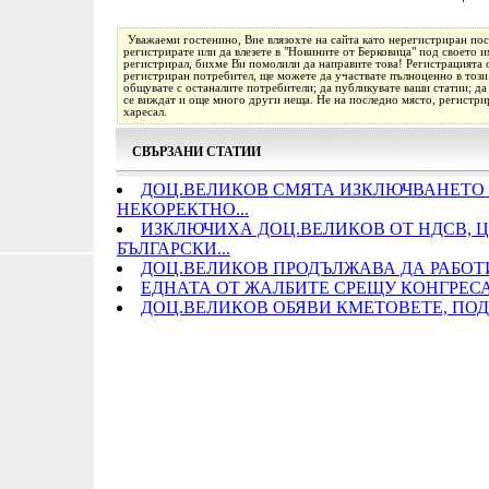
Уважаеми гостенино, Вие влязохте на сайта като нерегистриран пос
регистрирате или да влезете в "Новините от Берковица" под своето им
регистрирал, бихме Ви помолили да направите това! Регистрацията о
регистриран потребител, ще можете да участвате пълноценно в този 
общувате с останалите потребители; да публикувате ваши статии; да
се виждат и още много други неща. Не на последно място, регистрир
харесал.
СВЪРЗАНИ СТАТИИ
ДОЦ.ВЕЛИКОВ СМЯТА ИЗКЛЮЧВАНЕТО 
НЕКОРЕКТНО...
ИЗКЛЮЧИХА ДОЦ.ВЕЛИКОВ ОТ НДСВ, Ц
БЪЛГАРСКИ...
ДОЦ.ВЕЛИКОВ ПРОДЪЛЖАВА ДА РАБОТИ 
ЕДНАТА ОТ ЖАЛБИТЕ СРЕЩУ КОНГРЕС
ДОЦ.ВЕЛИКОВ ОБЯВИ КМЕТОВЕТЕ, ПО