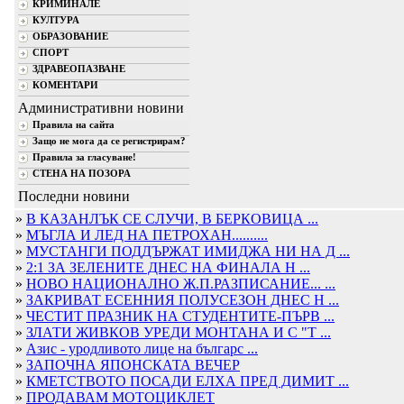
КРИМИНАЛЕ
КУЛТУРА
ОБРАЗОВАНИЕ
СПОРТ
ЗДРАВЕОПАЗВАНЕ
КОМЕНТАРИ
Административни новини
Правила на сайта
Защо не мога да се регистрирам?
Правила за гласуване!
СТЕНА НА ПОЗОРА
Последни новини
»
В КАЗАНЛЪК СЕ СЛУЧИ, В БЕРКОВИЦА ...
»
МЪГЛА И ЛЕД НА ПЕТРОХАН..........
»
МУСТАНГИ ПОДДЪРЖАТ ИМИДЖА НИ НА Д ...
»
2:1 ЗА ЗЕЛЕНИТЕ ДНЕС НА ФИНАЛА Н ...
»
НОВО НАЦИОНАЛНО Ж.П.РАЗПИСАНИЕ... ...
»
ЗАКРИВАТ ЕСЕННИЯ ПОЛУСЕЗОН ДНЕС Н ...
»
ЧЕСТИТ ПРАЗНИК НА СТУДЕНТИТЕ-ПЪРВ ...
»
ЗЛАТИ ЖИВКОВ УРЕДИ МОНТАНА И С "Т ...
»
Азис - уродливото лице на българс ...
»
ЗАПОЧНА ЯПОНСКАТА ВЕЧЕР
»
КМЕТСТВОТО ПОСАДИ ЕЛХА ПРЕД ДИМИТ ...
»
ПРОДАВАМ МОТОЦИКЛЕТ