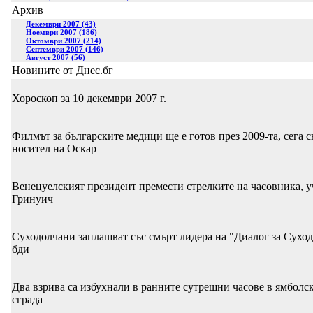
Архив
Декември 2007 (43)
Ноември 2007 (186)
Октомври 2007 (214)
Септември 2007 (146)
Август 2007 (56)
Новините от Днес.бг
Хороскоп за 10 декември 2007 г.
Филмът за българските медици ще е готов през 2009-та, сега 
носител на Оскар
Венецуелският президент премести стрелките на часовника, уче
Гринуич
Суходолчани заплашват със смърт лидера на "Диалог за Суход
бди
Два взрива са избухнали в ранните сутрешни часове в ямболс
сграда