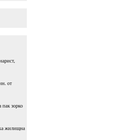
нарист,
ин. от
 пак зорко
зка жилищна