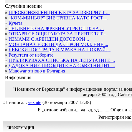
Случайни новини
»
ПРЕСКОНФЕРЕНЦИЯ В БТА ЗА ИЗБОРНИТ ...
»
"КОМ-МИНЬОР" БИЕ ТРЯВНА КАТО ГОСТ ...
»
Кучета
»
ТЕГЛЕНЕТО НА ЖРЕБИЯ-УТРЕ ОТ 10 ЧА ...
»
ОТВАРЯ СЕ ОЩЕ РАБОТА ЗА ПРИЯТЕЛИТ ...
»
ИЗМАМИ С АРЕНДНИ ДОГОВОРИ...
»
МОНТАНА СЕ СЕТИ ДА СТРОИ МОЛ. НИЕ ...
»
ЛЕВСКИ ПОСТРАДА В МРАКА НА ПОКРАЙ ...
»
Резултати от изборите
»
ПУБЛИКУВАХА СПИСЪКА НА ДЕПУТАТИТЕ ...
»
ДАДОХА НИ СПИСЪЦИТЕ НА СЪВЕТНИЦИТ ...
»
Manowar отново в България
Информация
"Новините от Берковица" е информационен портал за новин
януари 2005 год. Сайтът
#1 написал:
veznite
(30 ноември 2007 12:38)
Е ,,отново избрани,,..яд ,яд, яд..........Ойде ви 
Регистриран на: 
ИНФОРМАЦИЯ