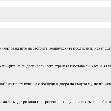
снимат разказите на сестрите; холивудските продуценти искат сце
ниците не си доспивали; сега страната изостава с 4 часа и 30 м
ол"; изсипват купища с боклуци в двора на къщата му, полицията
ка автокъща; три коли са взривени, изпочупени са стъкла на бли