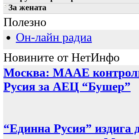
За жената
Полезно
Он-лайн радиа
Новините от НетИнфо
Москва: МААЕ контроли
Русия за АЕЦ “Бушер”
“Единна Русия” издига 