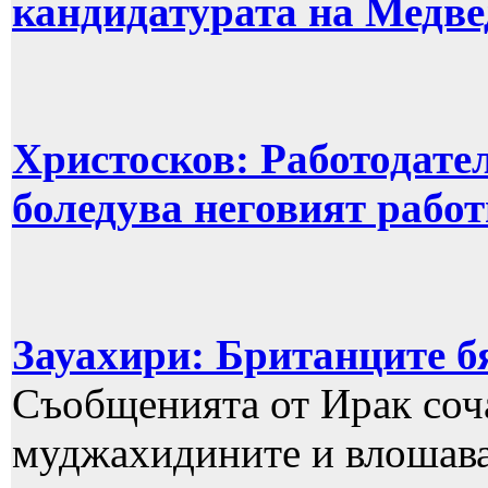
кандидатурата на Медве
Христосков: Работодател
боледува неговият рабо
Зауахири: Британците б
Съобщенията от Ирак соч
муджахидините и влошава