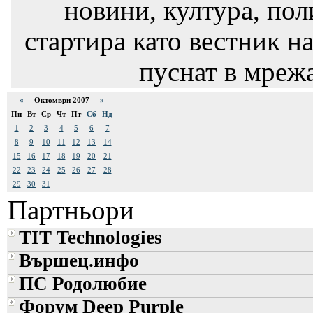
новини, култура, пол
стартира като вестник на
пуснат в мрежа
«
Октомври 2007
»
Пн
Вт
Ср
Чт
Пт
Сб
Нд
1
2
3
4
5
6
7
8
9
10
11
12
13
14
15
16
17
18
19
20
21
22
23
24
25
26
27
28
29
30
31
Партньори
TIT Technologies
Вършец.инфо
ПС Родолюбие
Форум Deep Purple