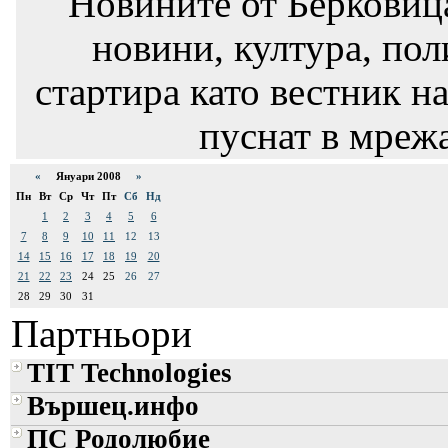
"Новините от Берковиц
новини, култура, пол
стартира като вестник на
пуснат в мрежа
«
Януари 2008
»
Пн
Вт
Ср
Чт
Пт
Сб
Нд
1
2
3
4
5
6
7
8
9
10
11
12
13
14
15
16
17
18
19
20
21
22
23
24
25
26
27
28
29
30
31
Партньори
TIT Technologies
Вършец.инфо
ПС Родолюбие