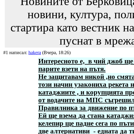
"Новините от Берковиц
новини, култура, пол
стартира като вестник на
пуснат в мрежа
#1 написал:
hakera
(Вчера, 18:26)
Интересното е, в чий джоб ще
парите взети на пътя.
Не защитавам никой ,но смята
този начин узакониха рекета 
катаджиите , и корупцията п
от водачите на МПС съгрешил
Правилника за движение по п
Ей ще взема да стана катаджи
келепир ще падне сега по път
две алтернативи - едната да 