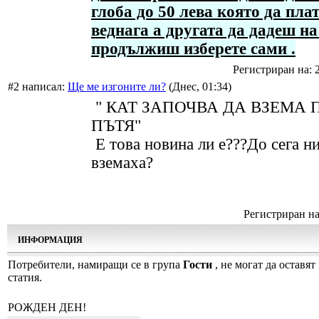
глоба до 50 лева която да пла
веднага а другата да дадеш на 
продължиш изберете сами .
Регистриран на: 
#2 написал:
Ще ме изгоните ли?
(Днес, 01:34)
" КАТ ЗАПОЧВА ДА ВЗЕМА 
ПЪТЯ"
Е това новина ли е???До сега н
вземаха?
Регистриран на:
ИНФОРМАЦИЯ
Потребители, намиращи се в група
Гости
, не могат да оставят
статия.
РОЖДЕН ДЕН!