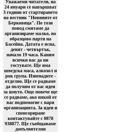
Уважаеми читатели, на
24 януари се навършват
3 години от стартирането
на вестник "Новините от
Берковица". По този
повод смятаме да
организираме малко, но
образцово парти на
Басейна. Датата е ясна,
денят - четвъртък,
начало 19 часа. Каним
всички вас да ни
гостувате. Ще има
шведска маса, алкохол и
рок група. Изненадите -
отделно. Ще се радваме
да получим от вас идеи
за шоуто. Още повече ще
се радваме, ако някой от
вас подпомогне с пари
организацията. За идеи и
спонсориране
контактувайте с 0878
938877. Ще съобщаваме
допълнителни