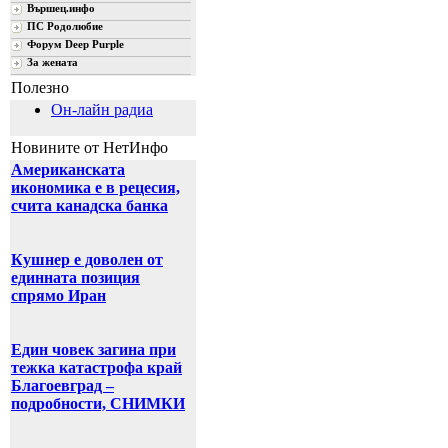
Вършец.инфо
ПС Родолюбие
Форум Deep Purple
За жената
Полезно
Он-лайн радиа
Новините от НетИнфо
Американската
икономика е в рецесия,
счита канадска банка
Кушнер е доволен от
единната позиция
спрямо Иран
Един човек загина при
тежка катастрофа край
Благоевград –
подробности, СНИМКИ