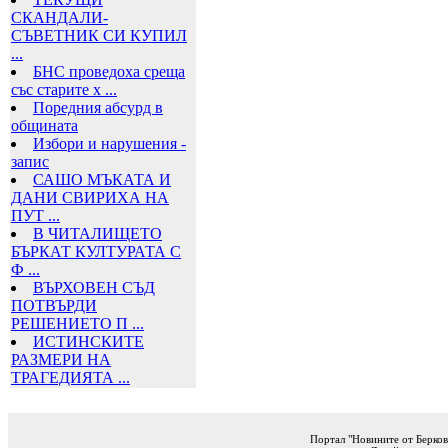
СКАНДАЛИ-
СЪВЕТНИК СИ КУПИЛ
...
БНС проведоха среща
със старите х ...
Поредния абсурд в
общината
Избори и нарушения -
запис
САШО МЪКАТА И
ДАНИ СВИРИХА НА
ПУТ ...
В ЧИТАЛИЩЕТО
БЪРКАТ КУЛТУРАТА С
Ф ...
ВЪРХОВЕН СЪД
ПОТВЪРДИ
РЕШЕНИЕТО П ...
ИСТИНСКИТЕ
РАЗМЕРИ НА
ТРАГЕДИЯТА ...
Портал "Новините от Берков