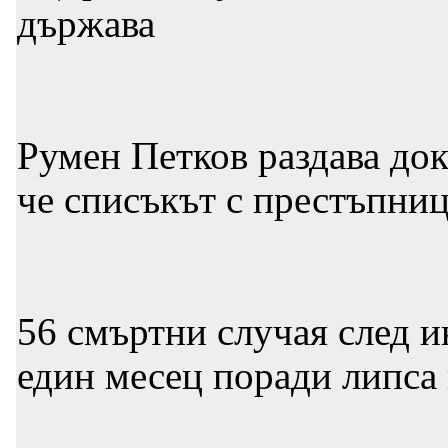
държава
Румен Петков раздава до
че списъкът с престъпниц
56 смъртни случая след и
един месец поради липса 