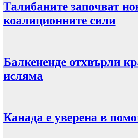
Талибаните започват но
коалиционните сили
Балкененде отхвърли кр
исляма
Канада е уверена в пом