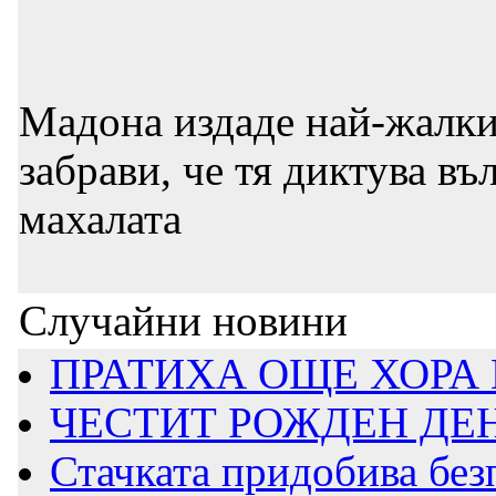
Мадона издаде най-жалкия
забрави, че тя диктува въ
махалата
Случайни новини
ПРАТИХА ОЩЕ ХОРА 
ЧЕСТИТ РОЖДЕН ДЕ
Стачката придобива безп