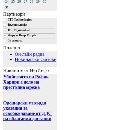
24
25
26
27
28
29
30
31
Партньори
TIT Technologies
Вършец.инфо
ПС Родолюбие
Форум Deep Purple
За жената
Полезно
Он-лайн радиа
Новинарски сайтове
Новините от НетИнфо
Убийството на Рафик
Харири е дело на
престъпна мрежа
Орешарски утвърди
указания за
освобождаване от ДДС
на облагаеми доставки