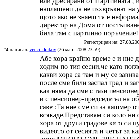
или дресирани от Партиината , 
наплашени да не изхвръкнат на 
щото ако не знаеш тя е неформ
директор на Дома от постъпване
била там с партиино поръчение
Регистриран на: 27.08.20
#4 написал:
venci_doikov
(26 март 2008 23:59)
Абе хора крайно време е и ние 
ходим по тия сесии,че като погл
какви хора са там и му се завива
после сме били заспал град и за
как няма да сме с тази пенсионе
и с пенсионер-председател на 
савет.Та ние сме си за кашмер о
всякаде.Представям си коло ни 
хора от други градове като си п
видеото от сесията и четът за ка