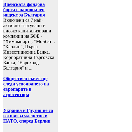
Виенската фондова
борса с национален
индекс за България
Включени са 7 най-
активно търгувани и
високо капитализирани
компании на БФБ -
"Химимпорт", "Монбат",
"Каолин", Първа
Инвестиционна Банка,
Корпоративна Търговска
Банка, "Еврохолд
България" и ...
Обществен съвет ще
следи усвояването на
европарите в
агросектора
Украйна и Грузия не са
готови за членство в
НАТО, според Берлин