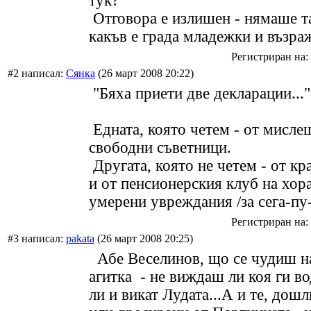
тук?"
Отговора е излишен - нямаше т
какъв е града младежки и възра
Регистриран на: 
#2 написал:
Сянка
(26 март 2008 20:22)
"Бяха приети две декларации..."
Едната, която четем - от мисле
свободни съветници.
Другата, която не четем - от кр
и от пенсионерския клуб на хора
умерени увреждания /за сега-пу-
Регистриран на: 
#3 написал:
pakata
(26 март 2008 20:25)
Абе Веселинов, що се чудиш н
агитка - не виждаш ли коя ги в
ли и викат Лудата...А и те, дошл