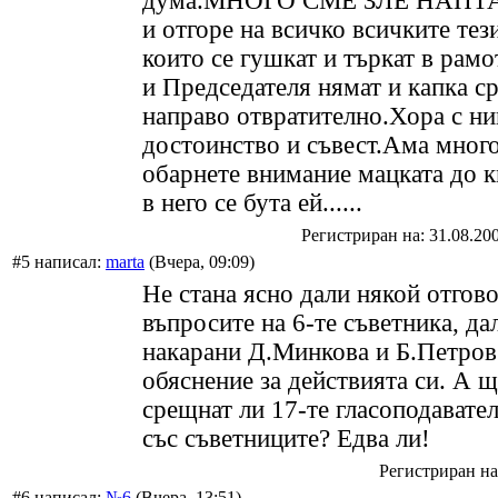
дума.МНОГО СМЕ ЗЛЕ НАПТА
и отгоре на всичко всичките тез
които се гушкат и търкат в рамо
и Председателя нямат и капка ср
направо отвратително.Хора с ни
достоинство и съвест.Ама много
обарнете внимание мацката до к
в него се бута ей......
Регистриран на: 31.08.20
#5 написал:
marta
(Вчера, 09:09)
Не стана ясно дали някой отгов
въпросите на 6-те съветника, да
накарани Д.Минкова и Б.Петров
обяснение за действията си. А щ
срещнат ли 17-те гласоподавате
със съветниците? Едва ли!
Регистриран на:
#6 написал:
№6
(Вчера, 13:51)