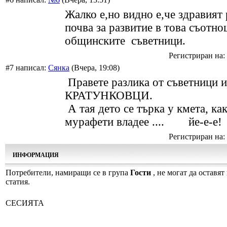
Жалко е,но видно е,че здравият
почва за развитие в това съотн
общинските съветници.
Регистриран на: 
#7 написал:
Сянка
(Вчера, 19:08)
Правете разлика от съветници и
КРАТУНКОВЦИ.
А тая дето се търка у кмета, ка
мурафети владее ....
йе-е-е!
Регистриран на: 
ИНФОРМАЦИЯ
Потребители, намиращи се в група
Гости
, не могат да оставят
статия.
СЕСИЯТА