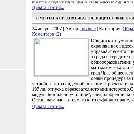
показатели е изграден защитен дом. В него ще живеят по 8 души за не 
Цялата статия...
В МОНТАНА СИ ОХРАНЯВАТ УЧЕНИЦИТЕ С ВИДЕО К
24 август 2007 | Автор:
novinite
| Категория:
Обра
Коментари (2)
Общинските училища
охранявани с видеок
управа.От есента сп
за реда в сградите н
общообразователни 
математическата и е
град.Чрез обществен
обяви процедура за 
устройствата за видеонаблюдение. Проектът е на 
197 лв. отпуска образователното министерство.С
модул ”Безопасно училище”, след одобрение на п
Останалата част от сумата като съфинансиране, к
Цялата статия...