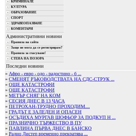
КРИМИНАЛЕ
КУЛТУРА
ОБРАЗОВАНИЕ
СПОРТ
ЗДРАВЕОПАЗВАНЕ
КОМЕНТАРИ
Административни новини
Правила на сайта
Защо не мога да се регистрирам?
Правила за гласуване!
СТЕНА НА ПОЗОРА
Последни новини
»
Афро - евро - одо - радостино - б ...
»
СМЕНЯТ РЪКОВОДСТВАТА НА СДС-СТРУК ...
»
ОЩЕ КАТАСТРОФИ
»
ОЩЕ КАТАСТРОФИ
»
МЕТЪР СНЯГ НА КОМ
»
СЕСИЯ ДНЕС В 13 ЧАСА
»
ПЕТРОХАН-ТРУДНО ПРОХОДИМ....
»
ГРАДЪТ Е ЗАЛЕДЕН И ОПАСЕН
»
ОСЪДИХА МУРГАВ ШОФЬОР ЗА ПОДКУП Н ...
»
ПРАЗНИЧНО ТЪРЖЕСТВО В ПУ
»
ПАВЛИНА ПЪРВА ДНЕС В БАНСКО
»
Радио Дистер временно прекратява ...