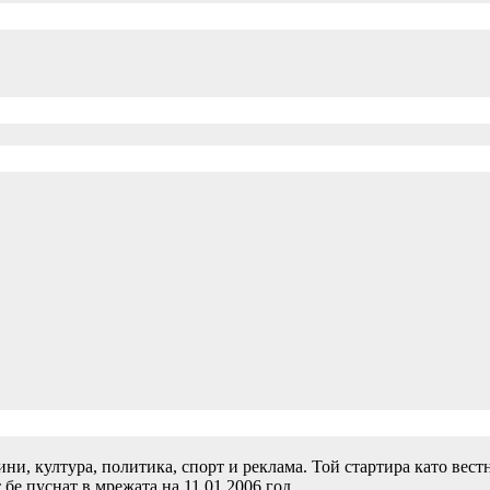
и, култура, политика, спорт и реклама. Той стартира като вест
 бе пуснат в мрежата на 11.01.2006 год.