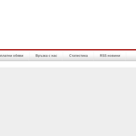
зплатни обяви
Връзка с нас
Статистика
RSS новини