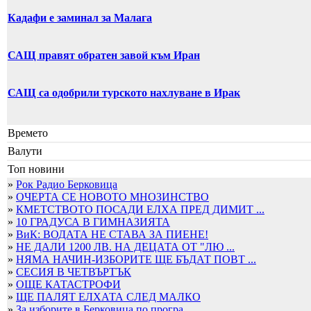
Кадафи е заминал за Малага
САЩ правят обратен завой към Иран
САЩ са одобрили турското нахлуване в Ирак
Времето
Валути
Топ новини
»
Рок Радио Берковица
»
ОЧЕРТА СЕ НОВОТО МНОЗИНСТВО
»
КМЕТСТВОТО ПОСАДИ ЕЛХА ПРЕД ДИМИТ ...
»
10 ГРАДУСА В ГИМНАЗИЯТА
»
ВиК: ВОДАТА НЕ СТАВА ЗА ПИЕНЕ!
»
НЕ ДАЛИ 1200 ЛВ. НА ДЕЦАТА ОТ "ЛЮ ...
»
НЯМА НАЧИН-ИЗБОРИТЕ ЩЕ БЪДАТ ПОВТ ...
»
СЕСИЯ В ЧЕТВЪРТЪК
»
ОЩЕ КАТАСТРОФИ
»
ЩЕ ПАЛЯТ ЕЛХАТА СЛЕД МАЛКО
»
За изборите в Берковица по програ ...