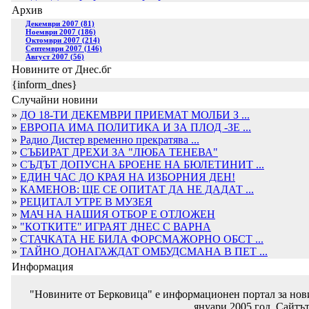
Архив
Декември 2007 (81)
Ноември 2007 (186)
Октомври 2007 (214)
Септември 2007 (146)
Август 2007 (56)
Новините от Днес.бг
{inform_dnes}
Случайни новини
»
ДО 18-ТИ ДЕКЕМВРИ ПРИЕМАТ МОЛБИ З ...
»
ЕВРОПА ИМА ПОЛИТИКА И ЗА ПЛОД -ЗЕ ...
»
Радио Дистер временно прекратява ...
»
СЪБИРАТ ДРЕХИ ЗА "ЛЮБА ТЕНЕВА"
»
СЪДЪТ ДОПУСНА БРОЕНЕ НА БЮЛЕТИНИТ ...
»
ЕДИН ЧАС ДО КРАЯ НА ИЗБОРНИЯ ДЕН!
»
КАМЕНОВ: ЩЕ СЕ ОПИТАТ ДА НЕ ДАДАТ ...
»
РЕЦИТАЛ УТРЕ В МУЗЕЯ
»
МАЧ НА НАШИЯ ОТБОР Е ОТЛОЖЕН
»
"КОТКИТЕ" ИГРАЯТ ДНЕС С ВАРНА
»
СТАЧКАТА НЕ БИЛА ФОРСМАЖОРНО ОБСТ ...
»
ТАЙНО ДОНАГАЖДАТ ОМБУДСМАНА В ПЕТ ...
Информация
"Новините от Берковица" е информационен портал за новин
януари 2005 год. Сайтът