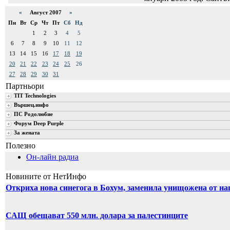
«
Август 2007
»
Пн
Вт
Ср
Чт
Пт
Сб
Нд
1
2
3
4
5
6
7
8
9
10
11
12
13
14
15
16
17
18
19
20
21
22
23
24
25
26
27
28
29
30
31
Партньори
TIT Technologies
Вършец.инфо
ПС Родолюбие
Форум Deep Purple
За жената
Полезно
Он-лайн радиа
Новините от НетИнфо
Откриха нова синегога в Бохум, заменила унищожена от на
САЩ обещават 550 млн. долара за палестинците