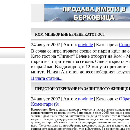
КОМ-МИНЬОР БИЕ БЕЛЕНЕ КАТО ГОСТ
24 август 2007 | Автор:
novinite
| Категория:
Спор
В сряда се игра първата среща от първи кръг на 
Като гост на “Гигант” Белене отборът на Ком – М
първите си три точки за сезона. Още в първата м
вкара Иван Владимиров, в 12 минута противников
минута Илиян Антонов донесе победният резулта
Цялата статия...
ПРЕДСТОИ ОТКРИВАНЕ НА ЗАЩИТЕНОТО ЖИЛИЩЕ 
24 август 2007 | Автор:
novinite
| Категория:
Обра
Коментари (9)
Берковският Дом за деца и юноши с умствена изостаналост приключв
реинтеграцията на настанените. Започнало е през 2005 година и е из
защитен дом, на център за настаняване на деца от семеен тип и обосо
възраст.
За преструктуриране на Дома за деца и юноши с увреждания 
доклад на Европейската комисия и след предприемане на мерки от стр
него. Те се отнасят до подобряване качеството на живот и защита на 
социалните заведения от подобен тип в България.
За постепенната ре