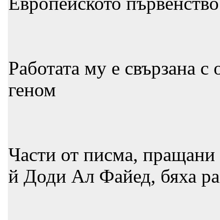
Европейското първенство
Работата му е свързана с
геном
Части от писма, пращани
й Доди Ал Файед, бяха ра