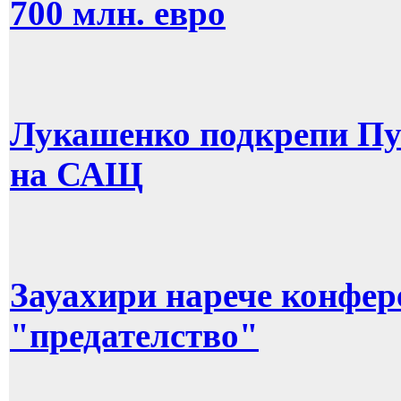
700 млн. евро
Лукашенко подкрепи Пу
на САЩ
Зауахири нарече конфер
"предателство"