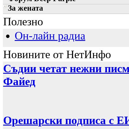
За жената
Полезно
Он-лайн радиа
Новините от НетИнфо
Съдии четат нежни писм
Файед
Орешарски подписа с ЕИ