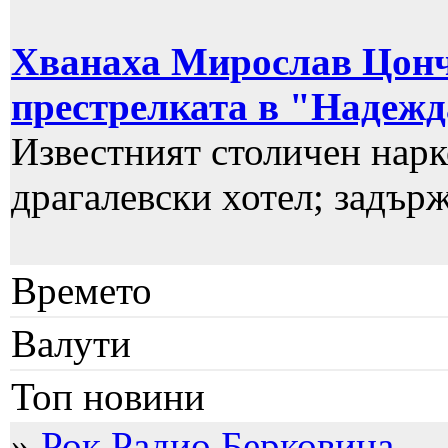
Хванаха Мирослав Цонче
престрелката в "Надеж
Известният столичен нарк
драгалевски хотел; задърж
Времето
Валути
Топ новини
»
Рок Радио Берковица