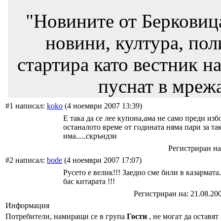
"Новините от Берковиц
новини, култура, пол
стартира като вестник на
пуснат в мрежа
#1 написал:
koko
(4 ноември 2007 13:39)
Е така да се лее купона,ама не само преди из
останалото време от годината няма пари за так
има.....скръндзи
Регистриран на:
#2 написал:
bode
(4 ноември 2007 17:07)
Русето е велик!!! Заедно сме били в казармат
бас китарата !!!
Регистриран на: 21.08.20
Информация
Потребители, намиращи се в група
Гости
, не могат да оставят