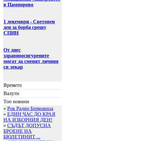
в Пампорово
1 декември - Световен
ден за борба срещу
СПИН
От днес
здравноосигурените
могат да сменят личния
си лекар
Времето
Валути
Топ новини
»
Рок Радио Берковица
»
ЕДИН ЧАС ДО КРАЯ
НА ИЗБОРНИЯ ДЕН!
»
СЪДЪТ ДОПУСНА
БРОЕНЕ НА
БЮЛЕТИНИТ ...