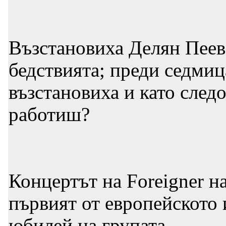
Възстановиха Делян Пеев
бедствията; преди седмиц
възстановиха и като следо
работиш?
Концертът на Foreigner н
първият от европейското
юбилей на групата