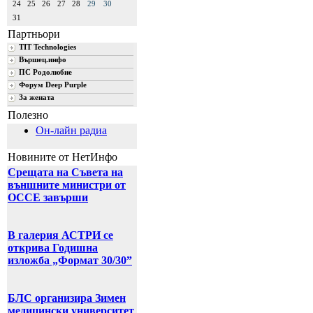
24
25
26
27
28
29
30
31
Партньори
TIT Technologies
Вършец.инфо
ПС Родолюбие
Форум Deep Purple
За жената
Полезно
Он-лайн радиа
Новините от НетИнфо
Срещата на Съвета на
външните министри от
ОССЕ завърши
В галерия АСТРИ се
открива Годишна
изложба „Формат 30/30”
БЛС организира Зимен
медицински университет