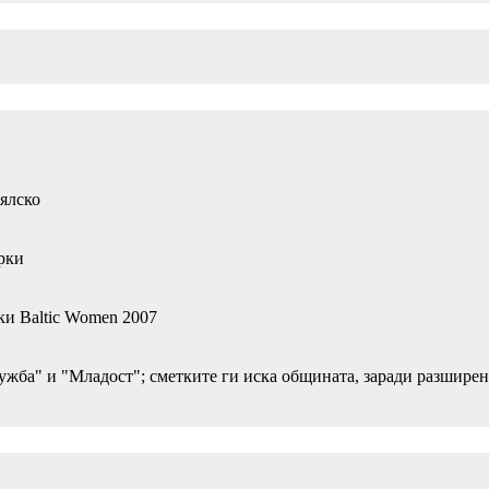
ялско
рки
ки Baltic Women 2007
ужба" и "Младост"; сметките ги иска общината, заради разширен