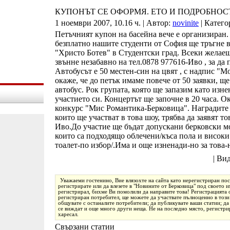
КУПОНЪТ СЕ ОФОРМЯ. ЕТО И ПОДРОБНОСТ
1 ноември 2007, 10.16 ч. | Автор:
novinite
| Катего
Петъчният купон на басейна вече е организиран.
безплатно нашите студенти от София ще тръгне в
"Христо Ботев" в Студентски град. Всеки желаещ 
звънне незабавно на тел.0878 977616-Иво , за да 
Автобусът е 50 местен-син на цвят , с надпис "
окаже, че до петък имаме повече от 50 заявки, щ
автобус. Рок групата, която ще запазим като изн
участието си. Концертът ще започне в 20 часа. Ок
конкурс "Мис Романтика-Берковица". Наградите 
които ще участват в това шоу, трябва да заявят т
Иво.До участие ще бъдат допускани берковски мо
които са подходящо облечени/къса пола и високи
тоалет-по избор/.Има и още изненади-но за това-н
| Ви
Уважаеми гостенино, Вие влязохте на сайта като нерегистриран пос
регистрирате или да влезете в "Новините от Берковица" под своето им
регистрирал, бихме Ви помолили да направите това! Регистрацията о
регистриран потребител, ще можете да участвате пълноценно в този 
общувате с останалите потребители; да публикувате ваши статии; да
се виждат и още много други неща. Не на последно място, регистрир
харесал.
Свързани статии