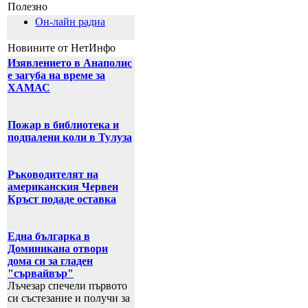
Полезно
Он-лайн радиа
Новините от НетИнфо
Изявлението в Анаполис
е загуба на време за
ХАМАС
Пожар в библиотека и
подпалени коли в Тулуза
Ръководителят на
американския Червен
Кръст подаде оставка
Една българка в
Доминикана отвори
дома си за гладен
"сървайвър"
Лъчезар спечели първото
си състезание и получи за