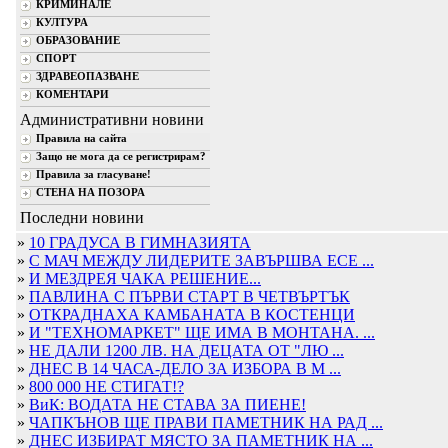
КРИМИНАЛЕ
КУЛТУРА
ОБРАЗОВАНИЕ
СПОРТ
ЗДРАВЕОПАЗВАНЕ
КОМЕНТАРИ
Административни новини
Правила на сайта
Защо не мога да се регистрирам?
Правила за гласуване!
СТЕНА НА ПОЗОРА
Последни новини
»
10 ГРАДУСА В ГИМНАЗИЯТА
»
С МАЧ МЕЖДУ ЛИДЕРИТЕ ЗАВЪРШВА ЕСЕ ...
»
И МЕЗДРЕЯ ЧАКА РЕШЕНИЕ...
»
ПАВЛИНА С ПЪРВИ СТАРТ В ЧЕТВЪРТЪК
»
ОТКРАДНАХА КАМБАНАТА В КОСТЕНЦИ
»
И "ТЕХНОМАРКЕТ" ЩЕ ИМА В МОНТАНА. ...
»
НЕ ДАЛИ 1200 ЛВ. НА ДЕЦАТА ОТ "ЛЮ ...
»
ДНЕС В 14 ЧАСА-ДЕЛО ЗА ИЗБОРА В М ...
»
800 000 НЕ СТИГАТ!?
»
ВиК: ВОДАТА НЕ СТАВА ЗА ПИЕНЕ!
»
ЧАПКЪНОВ ЩЕ ПРАВИ ПАМЕТНИК НА РАД ...
»
ДНЕС ИЗБИРАТ МЯСТО ЗА ПАМЕТНИК НА ...