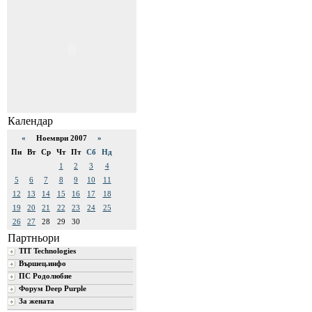
Календар
«
Ноември 2007
»
Пн
Вт
Ср
Чт
Пт
Сб
Нд
1
2
3
4
5
6
7
8
9
10
11
12
13
14
15
16
17
18
19
20
21
22
23
24
25
26
27
28
29
30
Партньори
TIT Technologies
Вършец.инфо
ПС Родолюбие
Форум Deep Purple
За жената