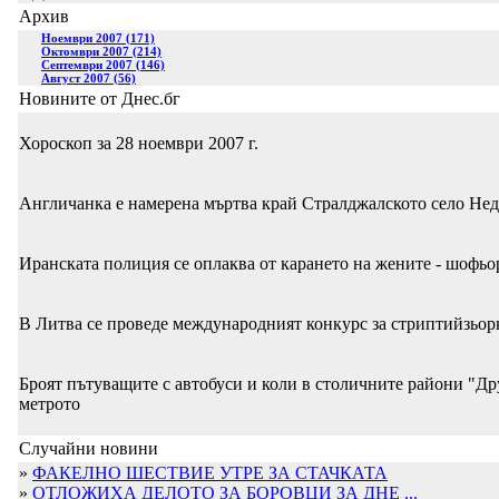
Архив
Ноември 2007 (171)
Октомври 2007 (214)
Септември 2007 (146)
Август 2007 (56)
Новините от Днес.бг
Хороскоп за 28 ноември 2007 г.
Англичанка е намерена мъртва край Стралджалското село Нед
Иранската полиция се оплаква от карането на жените - шофьо
В Литва се проведе международният конкурс за стриптийзьор
Броят пътуващите с автобуси и коли в столичните райони "Др
метрото
Случайни новини
»
ФАКЕЛНО ШЕСТВИЕ УТРЕ ЗА СТАЧКАТА
»
ОТЛОЖИХА ДЕЛОТО ЗА БОРОВЦИ ЗА ДНЕ ...