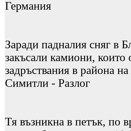
Германия
Заради падналия сняг в Б
закъсали камиони, които 
задръствания в района на
Симитли - Разлог
Тя възникна в петък, по 