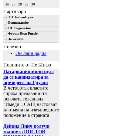
26
27
28
29
30
Партньори
TIT Technologies
Вършец.инфо
ПС Родолюбие
Форум Deep Purple
За жената
Полезно
Он-лайн радиа
Новините от НетИнфо
Патаркацишвили щял
да се кандидатира за
президент на Грузия
В четвъртък властите
спряха предаванията
неговата телевизия
"Имеди", САЩ настояват
за отмяна на извънредното
положение в страната
Дейвид Линч получи
званието DOCTOR