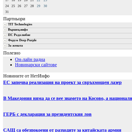
17
18
19
20
21
22
23
24
25
26
27
28
29
30
31
Партньори
TIT Technologies
Вършец.инфо
ПС Родолюбие
Форум Deep Purple
За жената
Полезно
Он-лайн радиа
Новинарски сайтове
Новините от НетИнфо
ЕС започва реализация на проект за свръхмощен лазер
В Македония няма да се вее знамето на Косово, а национал
ГЕРБ с декларация за президентския лов
САЩ са обезпокоени от разходите за китайската армия