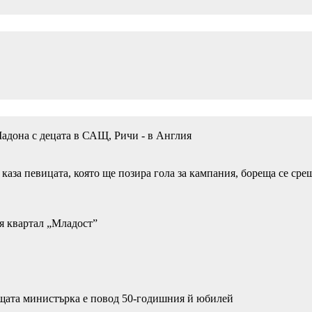
Мадона с децата в САЩ, Ричи - в Англия
, каза певицата, която ще позира гола за кампания, бореща се ср
ия квартал „Младост”
ащата министърка е повод 50-годишния й юбилей