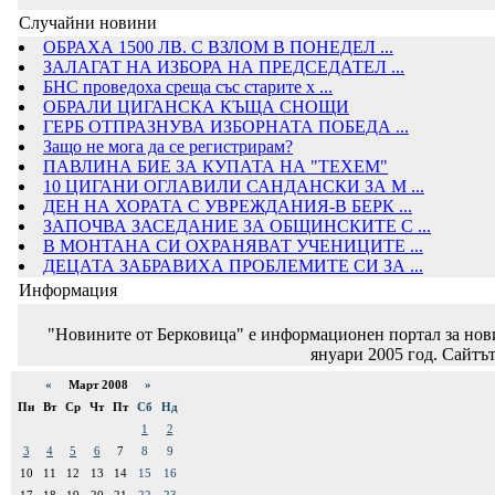
Случайни новини
ОБРАХА 1500 ЛВ. С ВЗЛОМ В ПОНЕДЕЛ ...
ЗАЛАГАТ НА ИЗБОРА НА ПРЕДСЕДАТЕЛ ...
БНС проведоха среща със старите х ...
ОБРАЛИ ЦИГАНСКА КЪЩА СНОЩИ
ГЕРБ ОТПРАЗНУВА ИЗБОРНАТА ПОБЕДА ...
Защо не мога да се регистрирам?
ПАВЛИНА БИЕ ЗА КУПАТА НА "ТЕХЕМ"
10 ЦИГАНИ ОГЛАВИЛИ САНДАНСКИ ЗА М ...
ДЕН НА ХОРАТА С УВРЕЖДАНИЯ-В БЕРК ...
ЗАПОЧВА ЗАСЕДАНИЕ ЗА ОБЩИНСКИТЕ С ...
В МОНТАНА СИ ОХРАНЯВАТ УЧЕНИЦИТЕ ...
ДЕЦАТА ЗАБРАВИХА ПРОБЛЕМИТЕ СИ ЗА ...
Информация
"Новините от Берковица" е информационен портал за новин
януари 2005 год. Сайтът
«
Март 2008
»
Пн
Вт
Ср
Чт
Пт
Сб
Нд
1
2
3
4
5
6
7
8
9
10
11
12
13
14
15
16