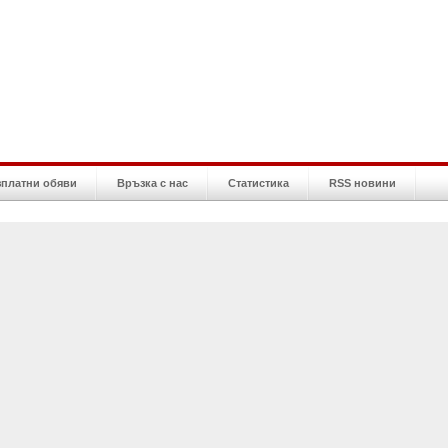
зплатни обяви
Връзка с нас
Статистика
RSS новини