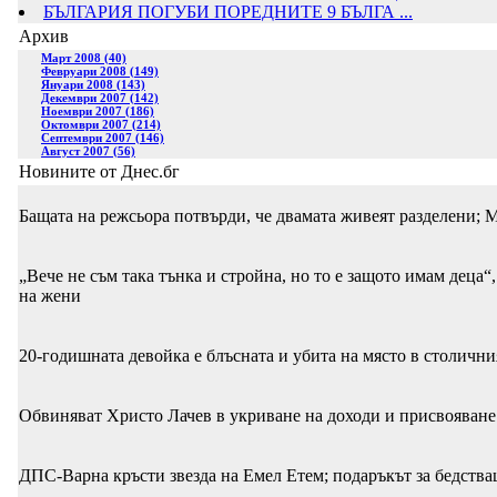
БЪЛГАРИЯ ПОГУБИ ПОРЕДНИТЕ 9 БЪЛГА ...
Архив
Март 2008 (40)
Февруари 2008 (149)
Януари 2008 (143)
Декември 2007 (142)
Ноември 2007 (186)
Октомври 2007 (214)
Септември 2007 (146)
Август 2007 (56)
Новините от Днес.бг
Бащата на режсьора потвърди, че двамата живеят разделени; 
„Вече не съм така тънка и стройна, но то е защото имам деца“
на жени
20-годишната девойка е блъсната и убита на място в столичн
Обвиняват Христо Лачев в укриване на доходи и присвояване
ДПС-Варна кръсти звезда на Емел Етем; подаръкът за бедств