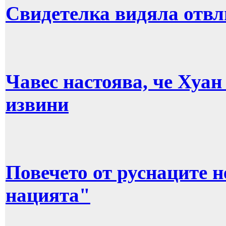
Свидетелка видяла отв
Чавес настоява, че Хуан
извини
Повечето от руснаците н
нацията"