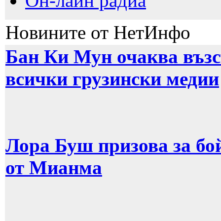
Он-лайн радиа
Новините от НетИнфо
Бан Ки Мун очаква възс
всички грузински медии
Лора Буш призова за бо
от Мианма