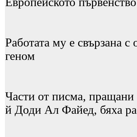
Европейското първенство
Работата му е свързана с
геном
Части от писма, пращани
й Доди Ал Файед, бяха ра