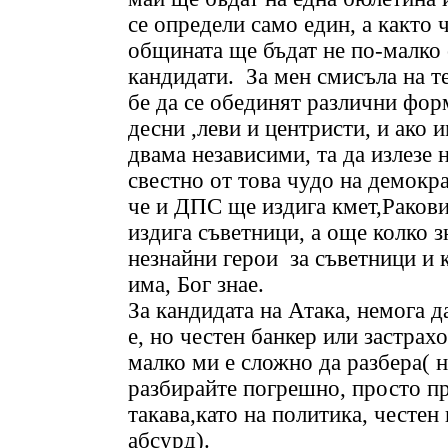
се определи само един, а както 
общината ще бъдат не по-малко 
кандидати. За мен смисъла на т
бе да се обединят различни фор
десни ,леви и центристи, и ако 
двама независими, та да излезе
свестно от това чудо на демокр
че и ДПС ще издига кмет,Раков
издига съветници, а още колко з
незнайни герои за съветници и 
има, Бог знае.
За кандидата на Атака, немога да
е, но честен банкер или застрахо
малко ми е сложно да разбера( н
разбирайте погрешно, просто п
такава,като на политика, честен
абсурд).