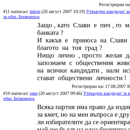
Регистриран на:
#11 написал:
miron
(20 август 2007 10:19)
Утвърден кандидат за
за общ. Берковица
Защо , като Слави е пич , го 
банката ?
И какъв е приноса на Слави 
благото на тоя град ?
Нищо лично , просто желая д
запознаем с обществения живо
на всички кандидати , нали и
стават обществени личности !
Регистриран на: 17.08.2007 
#10 написал:
jaga
(20 август 2007 09:46)
Утвърден кандидат за к
общ. Берковица
Всяка партия има право да изди
за кмет, но на мен въпроса е дру
ли избирателите да се ориентира
май ще бъдат на една бюлетина 