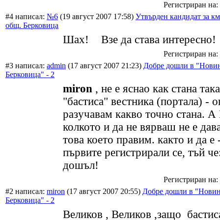
Регистриран на: 
#4 написал:
№6
(19 август 2007 17:58)
Утвърден кандидат за км
общ. Берковица
Шах!
Взе да става интересно!
Регистриран на: 
#3 написал:
admin
(17 август 2007 21:23)
Добре дошли в "Новин
Берковица" - 2
miron
, не е яснао как стана така
"бастиса" вестника (портала) - 
разучавам какво точно стана. А
колкото и да не вярваш не е дав
това което правим. както и да е -
първите регистрирали се, тъй че
дошъл!
Регистриран на: 
#2 написал:
miron
(17 август 2007 20:55)
Добре дошли в "Новин
Берковица" - 2
Великов , Великов ,защо бастис