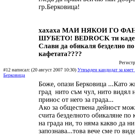
гр.Берковица!
хахаха МАИ НЯКОИ ГО ФА
ШУБЕТО! BEDROCK ти каде
Слави да обикаля безделно по
кафетата????
Регистр
#12 написал:
(20 август 2007 10:30)
Утвърден кандидат за кмет 
Берковица
Боже, опази Берковица ...Като ж
град нито съм чул, нито видял 
принос от него за града...
Ако за обществена дейност може
счита безделното обикаляне по 
на града ни, то няма какво да ни
запознава...това вече сме го виде