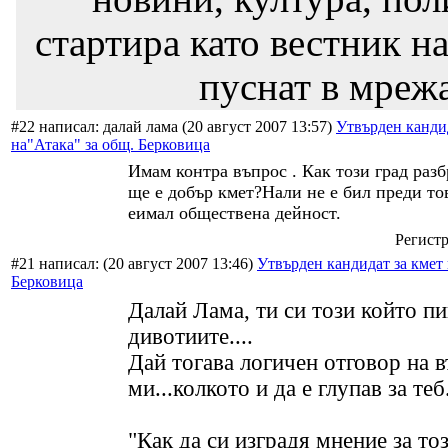
стартира като вестник на
пуснат в мрежа
#22 написал: далай лама (20 август 2007 13:57)
Утвърден кандид
на"Атака" за общ. Берковица
Имам контра въпрос . Как този град разб
ще е добър кмет?Нали не е бил преди тов
еимал обществена дейност.
Регистр
#21 написал:
(20 август 2007 13:46)
Утвърден кандидат за кмет 
Берковица
Далай Лама, ти си този който п
дивотиите....
Дай тогава логичен отговор на 
ми...колкото и да е глупав за теб.
"Как да си изградя мнение за то