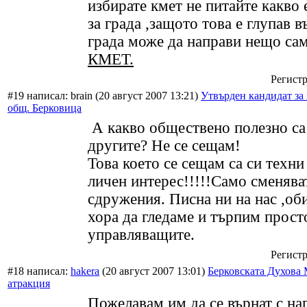
избирате кмет не питайте какво 
за града ,защото това е глупав в
града може да направи нещо са
КМЕТ.
Регистр
#19 написал: brain (20 август 2007 13:21)
Утвърден кандидат за 
общ. Берковица
А какво обществено полезно са
другите? Не се сещам!
Това което се сещам са си техни
личен интерес!!!!!Само сменява
сдружения. Писна ни на нас ,об
хора да гледаме и търпим прост
управляващите.
Регистр
#18 написал:
hakera
(20 август 2007 13:01)
Берковската Духова 
атракция
Пожелавам им да се върнат с н