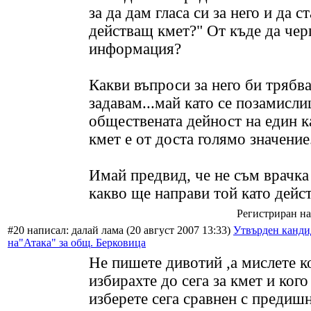
за да дам гласа си за него и да с
действащ кмет?" От къде да чер
информация?
Какви въпроси за него би трябва
задавам...май като се позамисл
обществената дейност на един к
кмет е от доста голямо значение.
Имай предвид, че не съм врачка 
какво ще направи той като дей
Регистриран на:
#20 написал: далай лама (20 август 2007 13:33)
Утвърден кандид
на"Атака" за общ. Берковица
Не пишете дивотий ,а мислете к
избирахте до сега за кмет и кого
изберете сега сравнен с предиш