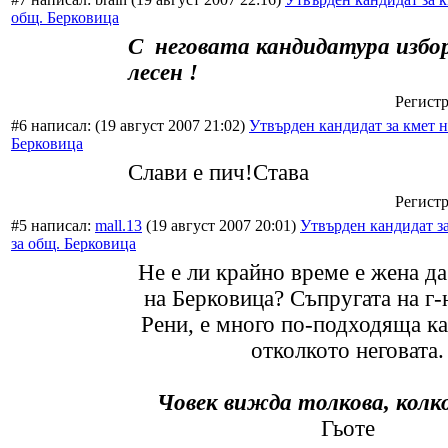
общ. Берковица
С неговата кандидатура избо
лесен !
Регистр
#6 написал:
(19 август 2007 21:02)
Утвърден кандидат за кмет н
Берковица
Слави е пич!Става
Регистр
#5 написал:
mall.13
(19 август 2007 20:01)
Утвърден кандидат з
за общ. Берковица
Не е ли крайно време е жена да
на Берковица? Съпругата на г-
Рени, е много по-подходяща к
отколкото неговата.
Човек вижда толкова, колк
Гьоте