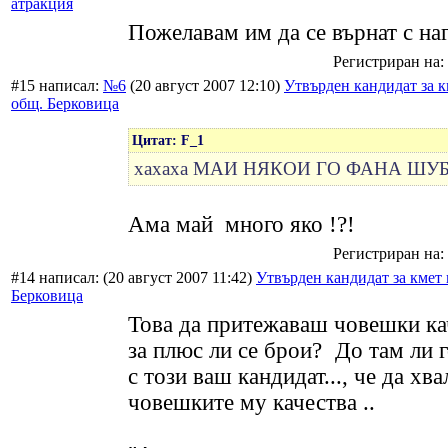
атракция
Пожелавам им да се върнат с на
Регистриран на: 
#15 написал:
№6
(20 август 2007 12:10)
Утвърден кандидат за к
общ. Берковица
Цитат: F_1
хахаха МАИ НЯКОИ ГО ФАНА ШУ
Ама май много яко !?!
Регистриран на: 
#14 написал:
(20 август 2007 11:42)
Утвърден кандидат за кмет 
Берковица
Това да притежаваш човешки ка
за плюс ли се брои?
До там ли г
с този ваш кандидат..., че да хва
човешките му качества ..