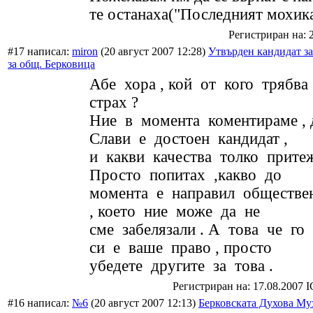
те останаха("Последният мохика
Регистриран на: 
#17 написал:
miron
(20 август 2007 12:28)
Утвърден кандидат за
за общ. Берковица
Абе хора , кой от кого трябва
страх ?
Ние в момента коментираме , 
Слави е достоен кандидат ,
и какви качества толко притеж
Просто попитах ,какво до
момента е направил обществе
, което ние може да не
сме забелязали . А това че го 
си е ваше право , просто
убедете другите за това .
Регистриран на: 17.08.2007 
#16 написал:
№6
(20 август 2007 12:13)
Берковската Духова Му