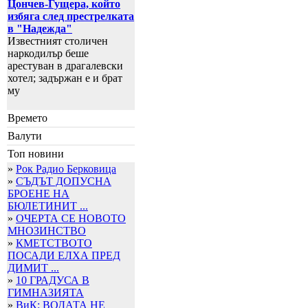
Цончев-Гущера, който
избяга след престрелката
в "Надежда"
Известният столичен
наркодилър беше
арестуван в драгалевски
хотел; задържан е и брат
му
Времето
Валути
Топ новини
»
Рок Радио Берковица
»
СЪДЪТ ДОПУСНА
БРОЕНЕ НА
БЮЛЕТИНИТ ...
»
ОЧЕРТА СЕ НОВОТО
МНОЗИНСТВО
»
КМЕТСТВОТО
ПОСАДИ ЕЛХА ПРЕД
ДИМИТ ...
»
10 ГРАДУСА В
ГИМНАЗИЯТА
»
ВиК: ВОДАТА НЕ