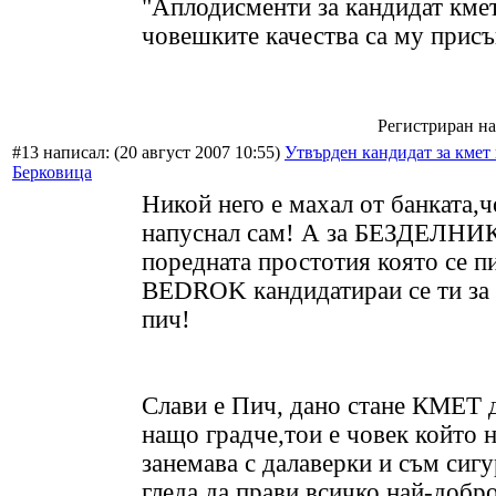
"Аплодисменти за кандидат кмет
човешките качества са му прис
Регистриран на:
#13 написал:
(20 август 2007 10:55)
Утвърден кандидат за кмет 
Берковица
Никой него е махал от банката,ч
напуснал сам! А за БЕЗДЕЛНИК
поредната простотия която се п
BEDROK кандидатираи се ти за 
пич!
Слави е Пич, дано стане КМЕТ 
нащо градче,тои е човек който н
занемава с далаверки и съм сиг
гледа да прави всичко най-добро