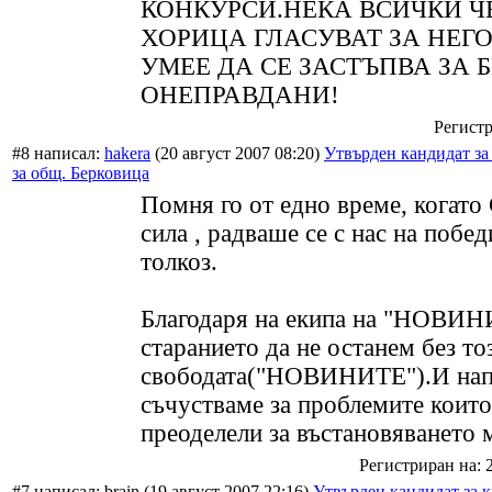
КОНКУРСИ.НЕКА ВСИЧКИ Ч
ХОРИЦА ГЛАСУВАТ ЗА НЕГО
УМЕЕ ДА СЕ ЗАСТЪПВА ЗА 
ОНЕПРАВДАНИ!
Регистр
#8 написал:
hakera
(20 август 2007 08:20)
Утвърден кандидат за
за общ. Берковица
Помня го от едно време, когат
сила , радваше се с нас на побед
толкоз.
Благодаря на екипа на "НОВИН
старанието да не останем без то
свободата("НОВИНИТЕ").И нап
съчустваме за проблемите които
преоделели за въстановяването 
Регистриран на: 
#7 написал: brain (19 август 2007 22:16)
Утвърден кандидат за к