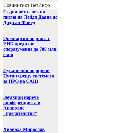
Новините от НетИнфо
Съдии четат нежни
писма на Лейди Даяна до
Доди ал Файед
Орешарски подписа с
ЕИБ кредитно
споразумение до 700 млн.
евро
Лукашенко подкрепи
Путин срещу системата
за ПРО на САЩ
Зауахири нарече
конференцията в
Анаполис
"предателство"
Хванаха Мирослав