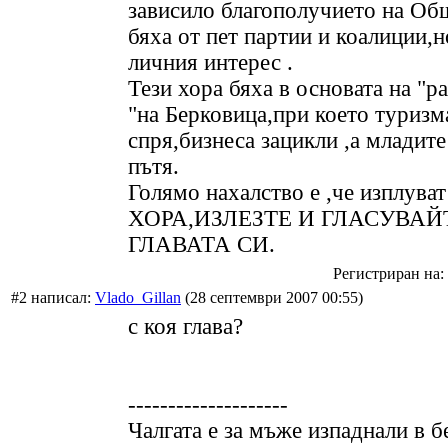
зависило благополучието на Общ
бяха от пет партии и коалиции,н
личния интерес .
Тези хора бяха в основата на "р
"на Берковица,при което туризм
спря,бизнеса зацикли ,а младите
пътя.
Голямо нахалство е ,че изплуват
ХОРА,ИЗЛЕЗТЕ И ГЛАСУВАЙ
ГЛАВАТА СИ.
Регистриран на: 
#2 написал:
Vlado_Gillan
(28 септември 2007 00:55)
с коя глава?
--------------------
Чалгата е за мъже изпаднали в б