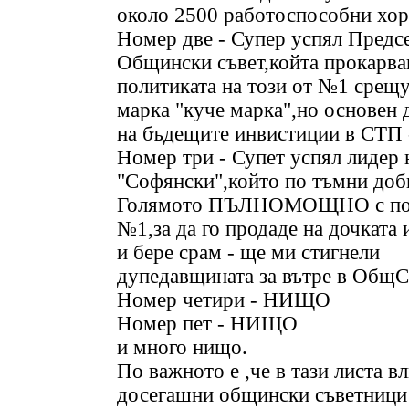
около 2500 работоспособни хор
Номер две - Супер успял Предсе
Общински съвет,койта прокарв
политиката на този от №1 срещу
марка "куче марка",но основен 
на бъдещите инвистиции в СТП 
Номер три - Супет успял лидер 
"Софянски",който по тъмни доби
Голямото ПЪЛНОМОЩНО с по
№1,за да го продаде на дочката 
и бере срам - ще ми стигнели
дупедавщината за вътре в ОбщС
Номер четири - НИЩО
Номер пет - НИЩО
и много нищо.
По важното е ,че в тази листа вл
досегашни общински съветници ,