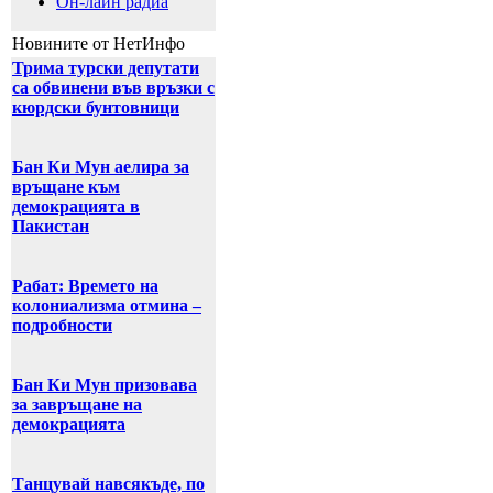
Он-лайн радиа
Новините от НетИнфо
Трима турски депутати
са обвинени във връзки с
кюрдски бунтовници
Бан Ки Мун аелира за
връщане към
демокрацията в
Пакистан
Рабат: Времето на
колониализма отмина –
подробности
Бан Ки Мун призовава
за завръщане на
демокрацията
Танцувай навсякъде, по