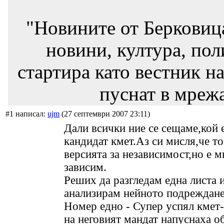
"Новините от Берковиц
новини, култура, пол
стартира като вестник на
пуснат в мрежа
#1 написал:
ujm
(27 септември 2007 23:11)
Дали всички ние се сещаме,кой 
кандидат кмет.Аз си мисля,че т
версията за независимост,но е м
зависим.
Реших да разгледам една листа 
анализирам нейното подреждане
Номер едно - Супер успял кмет-
на неговият мандат напуснаха 