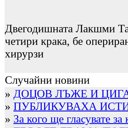
Двегодишната Лакшми Тат
четири крака, бе оперир
хирурзи
Случайни новини
»
ДОЦОВ ЛЪЖЕ И ЦИГАН
»
ПУБЛИКУВАХА ИСТИН
»
За кого ще гласувате за