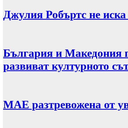
Джулия Робъртс не иска 
България и Македония п
развиват културното съ
МАЕ разтревожена от ув