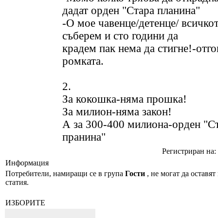
дадат орден "Стара планина"
-О мое чавенце/детенце/ всичкот
съберем и сто години да
крадем пак нема да стигне!-отг
ромката.
2.
За кокошка-няма прошка!
За милион-няма закон!
А за 300-400 милиона-орден "С
пранина"
Регистриран на: 
Информация
Потребители, намиращи се в група
Гости
, не могат да оставят
статия.
ИЗБОРИТЕ