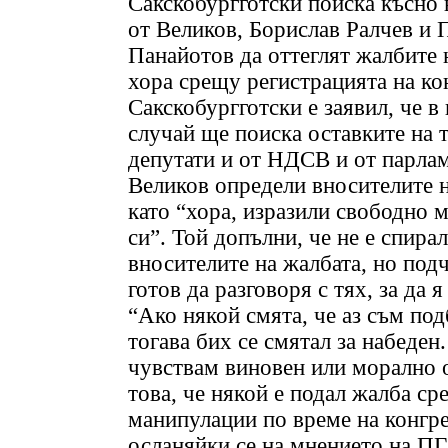
Сакскобургготски поиска късно 
от Великов, Борислав Ралчев и 
Панайотов да оттеглят жалбите 
хора срещу регистрацията на ко
Сакскобургготски е заявил, че в
случай ще поиска оставките на 
депутати и от НДСВ и от парлам
Великов определи вносителите 
като “хора, изразили свободно 
си”. Той допълни, че не е спирал
вносителите на жалбата, но подч
готов да разговоря с тях, за да я
“Ако някой смята, че аз съм под
тогава бих се смятал за набеден.
чувствам виновен или морално 
това, че някой е подал жалба с
манипулации по време на конгре
осланяйки се на мнението на ПГ