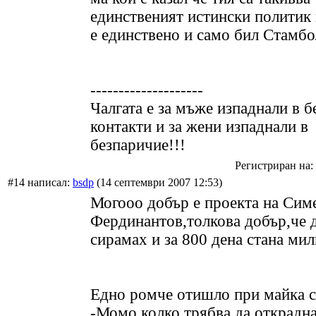
единственият истински политик 
е единствено и само бил Стамб
--------------------
Чалгата е за мъже изпаднали в б
контакти и за жени изпаднали в
безпаричие!!!
Регистриран на: 
#14 написал:
bsdp
(14 септември 2007 12:53)
Могооо добър е проекта на Сим
Фердинантов,толкова добър,че 
сирамах и за 800 дена стана мил
Едно ромче отишло при майка си
-Момо колко трябва да открадна