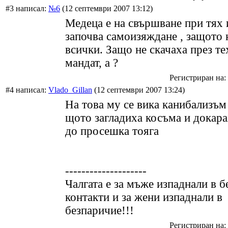
#3 написал:
№6
(12 септември 2007 13:12)
Медеца е на свършване при тях и
започва самоизяждане , защото н
всички. Защо не скачаха през т
мандат, а ?
Регистриран на: 
#4 написал:
Vlado_Gillan
(12 септември 2007 13:24)
На това му се вика канибализъм
щото загладиха косъма и докара
до просешка тояга
--------------------
Чалгата е за мъже изпаднали в б
контакти и за жени изпаднали в
безпаричие!!!
Регистриран на: 