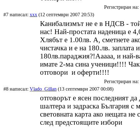
Регистриран на: 
#7 написал:
xxx
(12 септември 2007 20:53)
Канибализмът не е в НДСВ - то
нас! Най-простата наденица е 4,
Хлябът е 1.00лв. А, сметнете ак
чистачка и е на 180.лв. заплата и
180лв.параджия?!Ааааа, и най-в
имате 2-ма сина ученици!!!! Ча
отговори и оферти!!!!
Регистриран на: 
#8 написал:
Vlado_Gillan
(13 септември 2007 00:08)
отговорът е ясен последният да
шалтера и задраска България с 
световната карта ако нещата не 
след предстоящите избори