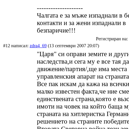
--------------------
Чалгата е за мъже изпаднали в б
контакти и за жени изпаднали в
безпаричие!!!
Регистриран на: 
#12 написал:
zdra4_69
(13 септември 2007 20:07)
"Царя" си оправи земите и друг
наследства,и сега му е все тая д
движение/партия/,ще има места 
управленския апарат на страната
Все пак искам да кажа на всички
малко известен факта,че ние сме
единствената страна,която е вьз
имоти на човек на който баща м
страната на хитлеристка Герман
решението на страните победите
Втората Световна война,тези зе