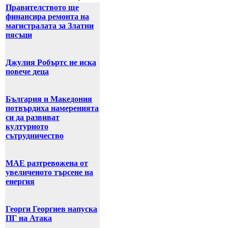
Правителството ще
финансира ремонта на
магистралата за Златни
пясъци
Джулия Робъртс не иска
повече деца
България и Македония
потвърдиха намеренията
си да развиват
културното
сътрудничество
МАЕ разтревожена от
увеличеното търсене на
енергия
Георги Георгиев напуска
ПГ на Атака