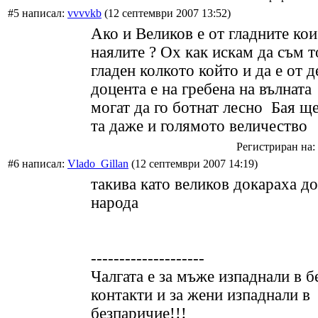
#5 написал:
vvvvkb
(12 септември 2007 13:52)
Ако и Великов е от гладните кои
наялите ? Ох как искам да съм 
гладен колкото който и да е от 
доцента е на гребена на вълната
могат да го ботнат лесно Бая ще
та даже и голямото величество
Регистриран на: 
#6 написал:
Vlado_Gillan
(12 септември 2007 14:19)
такива като великов докараха 
народа
--------------------
Чалгата е за мъже изпаднали в б
контакти и за жени изпаднали в
безпаричие!!!