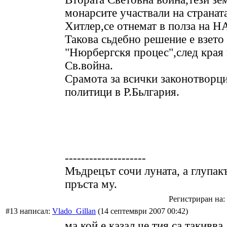
монарсите участвали на странат
Хитлер,се отнемат в полза на 
Такова сьдебно решение е взето
"Нюрбергскя процес",след края 
Св.война.
Срамота за всички законотворци
политици в Р.Бьлгария.
--------------------
Мъдрецът сочи луната, а глупакъ
пръста му.
Регистриран на: 
#13 написал:
Vlado_Gillan
(14 септември 2007 00:42)
ма кой е казал че тия са такивва