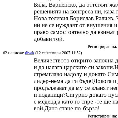
Бяла, Варненско, да оттеглят жа
решенията на конгреса ни, каза 
Нова телевия Борислав Ралчев. 
ни не се нуждаят от внушения и
право самостоятелно да взимат
добави той.
Регистриран на: 
#2 написал:
divak
(12 септември 2007 11:52)
Величеството открито започна 
и да налага царските си закони
стремглаво надолу и докато Си
лидер-нема да ги бъде!Докога щ
продължават да му се кланят не
и поданици?Сигурно докато пус
с медеца,а като го спре -те ще н
вой.Дано стане по-бързо!
Регистриран на: 