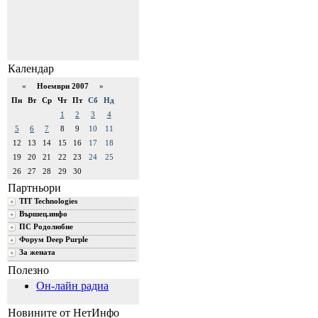
Календар
«
Ноември 2007
»
Пн
Вт
Ср
Чт
Пт
Сб
Нд
1
2
3
4
5
6
7
8
9
10
11
12
13
14
15
16
17
18
19
20
21
22
23
24
25
26
27
28
29
30
Партньори
TIT Technologies
Вършец.инфо
ПС Родолюбие
Форум Deep Purple
За жената
Полезно
Он-лайн радиа
Новините от НетИнфо