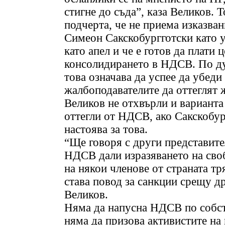
стигне до съда”, каза Великов. Т
подчерта, че не приема изказван
Симеон Сакскобургготски като у
като апел и че е готов да плати ц
консолидирането в НДСВ. По д
това означава да успее да убеди
жалбоподавателите да оттеглят 
Великов не отхвърли и варианта 
оттегли от НДСВ, ако Сакскобур
настоява за това.
“Ще говоря с други представите
НДСВ дали изразяването на сво
на някои членове от страната тр
става повод за санкции срещу др
Великов.
Няма да напусна НДСВ по собст
няма да призова активистите на 